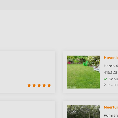
Hovenie
Hoorn 
4153CS
Schut
Op 6,00
Meertu
Purmer