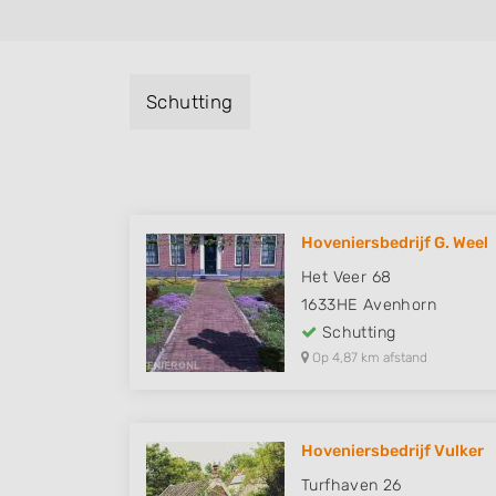
Schutting
Hoveniersbedrijf G. Weel
Het Veer 68
1633HE
Avenhorn
Schutting
Op 4,87 km afstand
Hoveniersbedrijf Vulker
Turfhaven 26