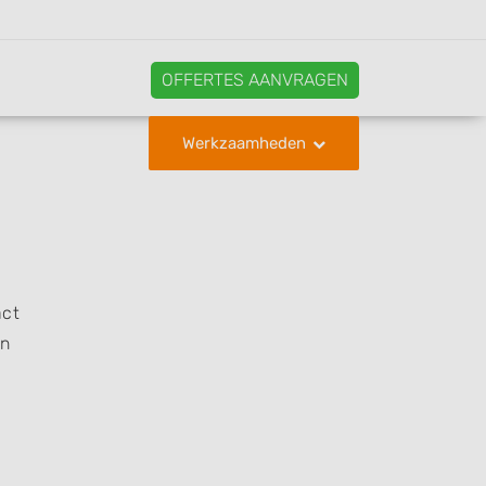
OFFERTES AANVRAGEN
Werkzaamheden
act
en