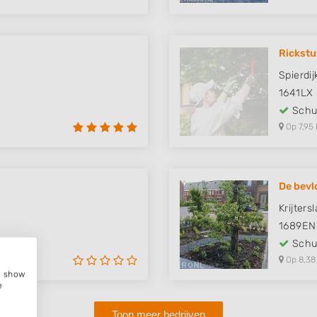
Rickst
Spierdi
1641LX
Schut
Op 7,95 
De bevl
Krijters
1689EN
Schut
Op 8,38
e, show
e
Toon meer bedrijven