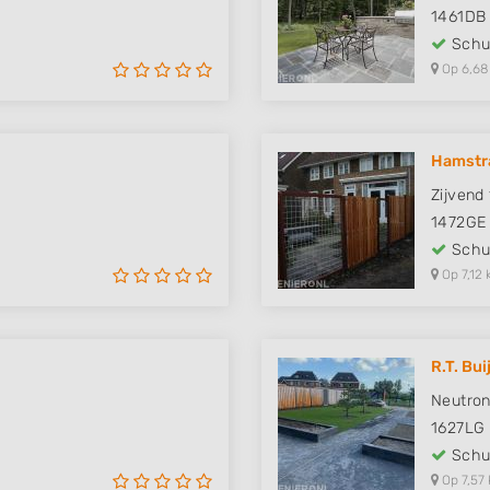
1461DB
Schut
Op 6,68
Hamstr
Zijvend
1472GE
Schut
Op 7,12 
R.T. Bu
Neutro
1627LG
Schut
Op 7,57 