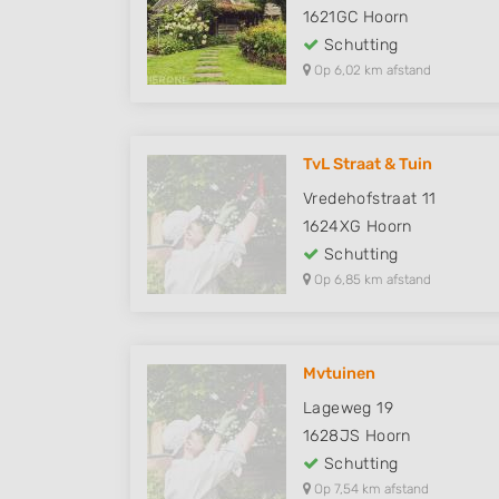
1621GC
Hoorn
Schutting
Op 6,02 km afstand
TvL Straat & Tuin
Vredehofstraat 11
1624XG
Hoorn
Schutting
Op 6,85 km afstand
Mvtuinen
Lageweg 19
1628JS
Hoorn
Schutting
Op 7,54 km afstand