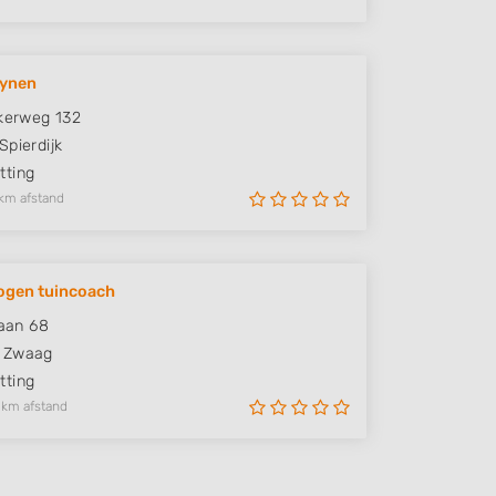
uynen
jkerweg 132
Spierdijk
ting
km afstand
ogen tuincoach
laan 68
Zwaag
ting
 km afstand