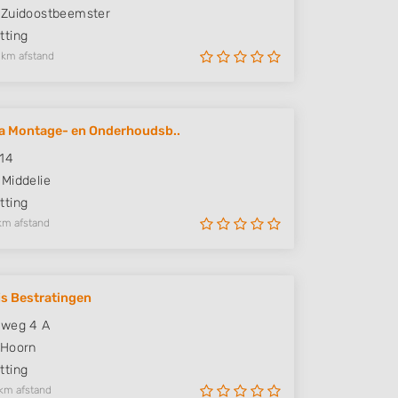
Zuidoostbeemster
ting
 km afstand
a Montage- en Onderhoudsb..
 14
Middelie
ting
km afstand
ijs Bestratingen
nweg 4 A
Hoorn
ting
km afstand