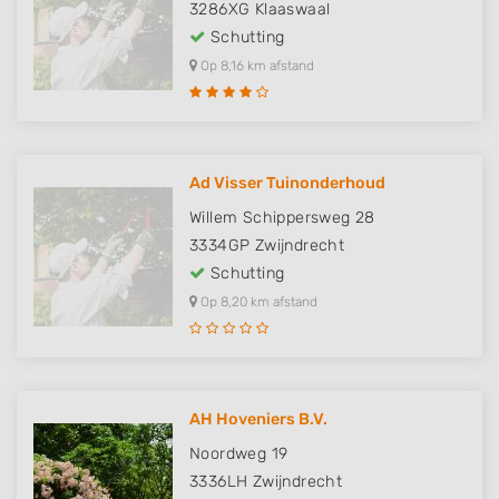
3286XG
Klaaswaal
Schutting
Op 8,16 km afstand
Ad Visser Tuinonderhoud
Willem Schippersweg 28
3334GP
Zwijndrecht
Schutting
Op 8,20 km afstand
AH Hoveniers B.V.
Noordweg 19
3336LH
Zwijndrecht