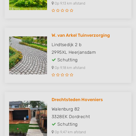
Op 9,13 km afstand
W. van Arkel Tuinverzorging
Lindtsedijk 2 b
2995XL
Heerjansdam
Schutting
Op 9,18 km afstand
Drechtsteden Hoveniers
Walenburg 82
3328EK
Dordrecht
Schutting
Op 9,47 km afstand