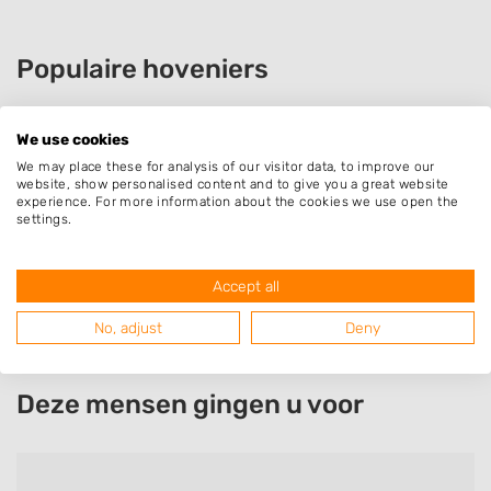
Populaire hoveniers
We use cookies
J. Verhoef Tuinen
We may place these for analysis of our visitor data, to improve our
Henry Dunantplein 3
website, show personalised content and to give you a great website
experience. For more information about the cookies we use open the
3286XG
Klaaswaal
settings.
Accept all
No, adjust
Deny
Deze mensen gingen u voor