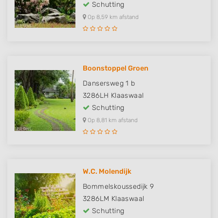
Schutting
Op 8,59 km afstand
Boonstoppel Groen
Dansersweg 1 b
3286LH
Klaaswaal
Schutting
Op 8,81 km afstand
W.C. Molendijk
Bommelskoussedijk 9
3286LM
Klaaswaal
Schutting