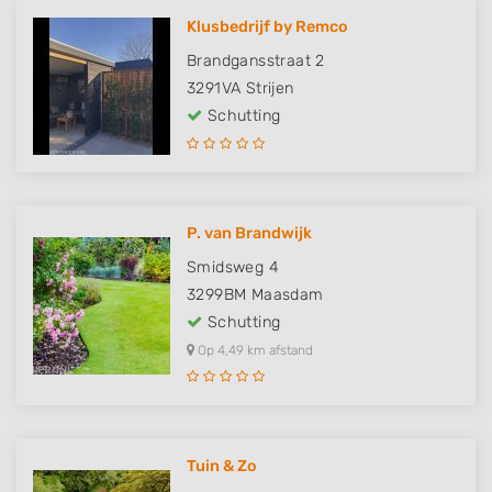
Klusbedrijf by Remco
Brandgansstraat 2
3291VA
Strijen
Schutting
P. van Brandwijk
Smidsweg 4
3299BM
Maasdam
Schutting
Op 4,49 km afstand
Tuin & Zo