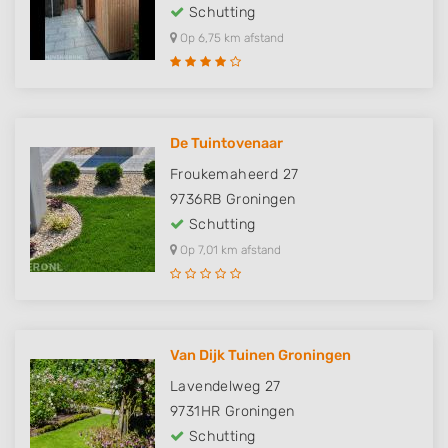
Schutting
Op 6,75 km afstand
De Tuintovenaar
Froukemaheerd 27
9736RB
Groningen
Schutting
Op 7,01 km afstand
Van Dijk Tuinen Groningen
Lavendelweg 27
9731HR
Groningen
Schutting