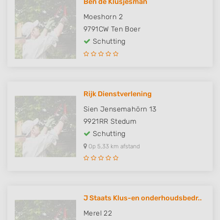
Ben de Klusjesman
Moeshorn 2
9791CW
Ten Boer
Schutting
Rijk Dienstverlening
Sien Jensemahörn 13
9921RR
Stedum
Schutting
Op 5,33 km afstand
J Staats Klus-en onderhoudsbedr..
Merel 22