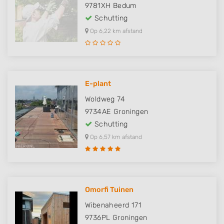
9781XH
Bedum
Schutting
Op 6,22 km afstand
E-plant
Woldweg 74
9734AE
Groningen
Schutting
Op 6,57 km afstand
Omorfi Tuinen
Wibenaheerd 171
9736PL
Groningen