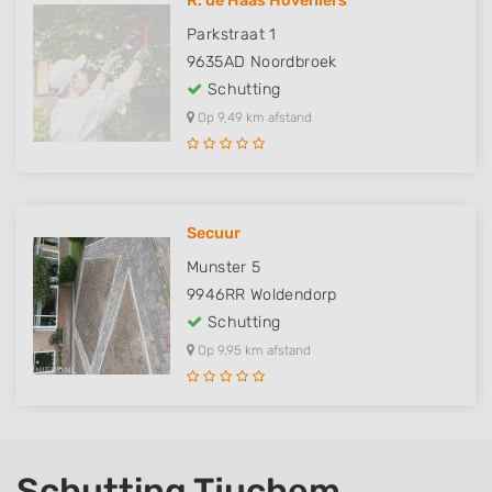
R. de Haas Hoveniers
Parkstraat 1
9635AD
Noordbroek
Schutting
Op 9,49 km afstand
Secuur
Munster 5
9946RR
Woldendorp
Schutting
Op 9,95 km afstand
Schutting Tjuchem