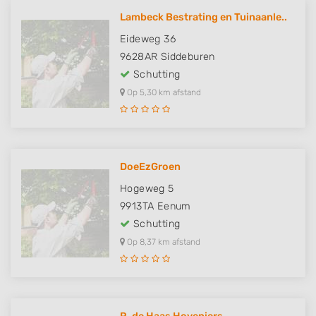
Lambeck Bestrating en Tuinaanle..
Eideweg 36
9628AR
Siddeburen
Schutting
Op 5,30 km afstand
DoeEzGroen
Hogeweg 5
9913TA
Eenum
Schutting
Op 8,37 km afstand