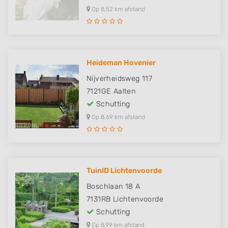
Op 8,52 km afstand
Heideman Hovenier
Nijverheidsweg 117
7121GE
Aalten
Schutting
Op 8,69 km afstand
TuinID Lichtenvoorde
Boschlaan 18 A
7131RB
Lichtenvoorde
Schutting
Op 8,99 km afstand