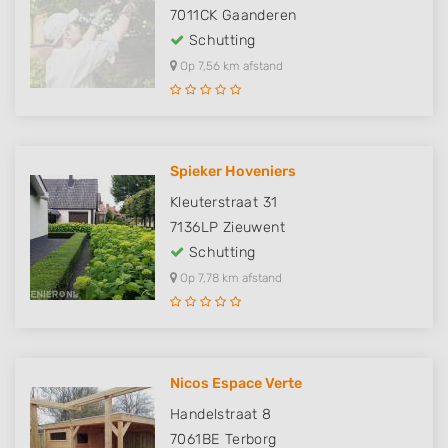
7011CK
Gaanderen
Schutting
Op 7,56 km afstand
Spieker Hoveniers
Kleuterstraat 31
7136LP
Zieuwent
Schutting
Op 7,78 km afstand
Nicos Espace Verte
Handelstraat 8
7061BE
Terborg