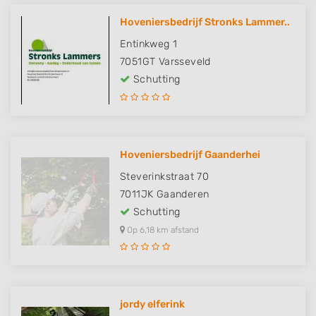
Hoveniersbedrijf Stronks Lammer..
Entinkweg 1
7051GT
Varsseveld
Schutting
Hoveniersbedrijf Gaanderhei
Steverinkstraat 70
7011JK
Gaanderen
Schutting
Op 6,18 km afstand
jordy elferink