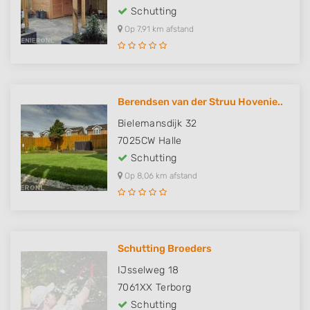
Schutting
Op 7,91 km afstand
Berendsen van der Struu Hovenie..
Bielemansdijk 32
7025CW
Halle
Schutting
Op 8,06 km afstand
Schutting Broeders
IJsselweg 18
7061XX
Terborg
Schutting