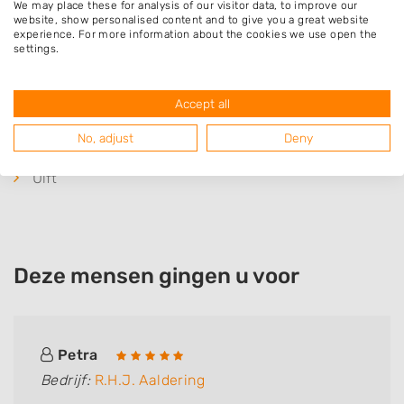
We may place these for analysis of our visitor data, to improve our
De Heurne
website, show personalised content and to give you a great website
experience. For more information about the cookies we use open the
Silvolde
settings.
Breedenbroek
Mariënvelde
Accept all
Zieuwent
No, adjust
Deny
Terborg
Ulft
Deze mensen gingen u voor
Petra
Bedrijf:
R.H.J. Aaldering