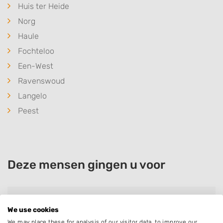
Huis ter Heide
Norg
Haule
Fochteloo
Een-West
Ravenswoud
Langelo
Peest
Deze mensen gingen u voor
Simon Zwolle
We use cookies
Bedrijf:
Beswerda Wijster
We may place these for analysis of our visitor data, to improve our