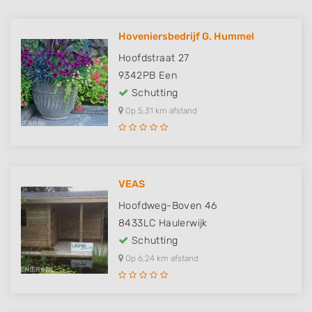
Hoveniersbedrijf G. Hummel
Hoofdstraat 27
9342PB
Een
Schutting
Op 5,31 km afstand
VEAS
Hoofdweg-Boven 46
8433LC
Haulerwijk
Schutting
Op 6,24 km afstand