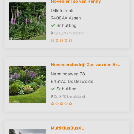
Hovenier Tao van Henny
Dilletuin 55
9408AA
Assen
Schutting
Op 8,61 km afstand
Hoveniersbedrijf Jos van den Ak..
Nanningaweg 38
8431AC
Oosterwolde
Schutting
Op 8,70 km afstand
MultiKlusBusXL