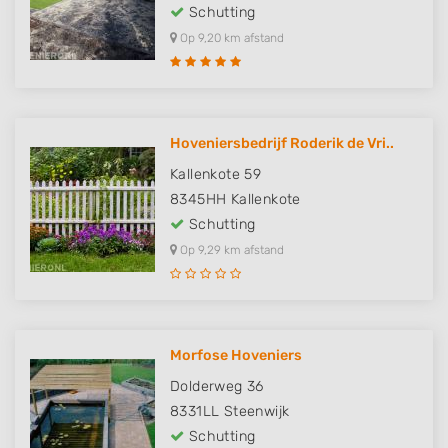
Schutting
Op 9,20 km afstand
Hoveniersbedrijf Roderik de Vri..
Kallenkote 59
8345HH
Kallenkote
Schutting
Op 9,29 km afstand
Morfose Hoveniers
Dolderweg 36
8331LL
Steenwijk
Schutting