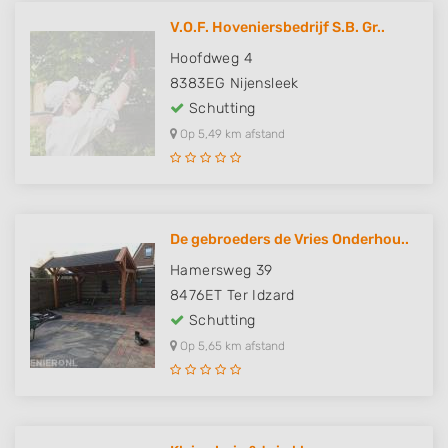
V.O.F. Hoveniersbedrijf S.B. Gr..
Hoofdweg 4
8383EG
Nijensleek
Schutting
Op 5,49 km afstand
De gebroeders de Vries Onderhou..
Hamersweg 39
8476ET
Ter Idzard
Schutting
Op 5,65 km afstand