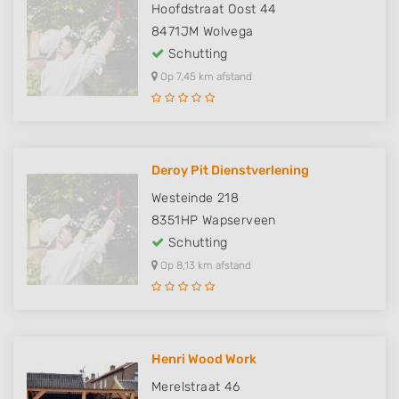
Hoofdstraat Oost 44
8471JM
Wolvega
Schutting
Op 7,45 km afstand
Deroy Pit Dienstverlening
Westeinde 218
8351HP
Wapserveen
Schutting
Op 8,13 km afstand
Henri Wood Work
Merelstraat 46