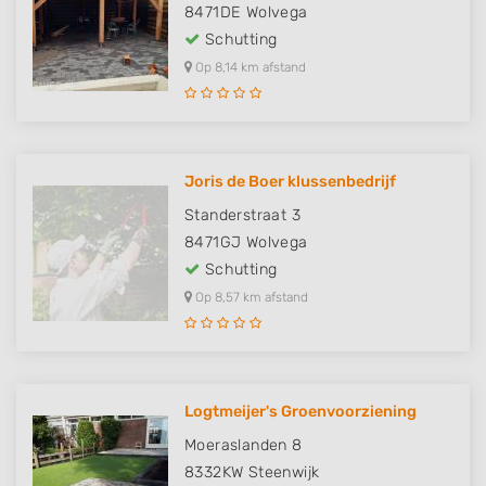
8471DE
Wolvega
Schutting
Op 8,14 km afstand
Joris de Boer klussenbedrijf
Standerstraat 3
8471GJ
Wolvega
Schutting
Op 8,57 km afstand
Logtmeijer's Groenvoorziening
Moeraslanden 8
8332KW
Steenwijk