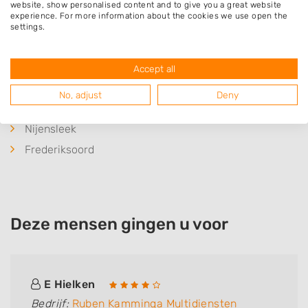
Oosterstreek
website, show personalised content and to give you a great website
experience. For more information about the cookies we use open the
Vledderveen
settings.
Zandhuizen
Oldeholtpade
Accept all
Nijeholtpade
No, adjust
Deny
Peperga
Nijensleek
Frederiksoord
Deze mensen gingen u voor
E Hielken
Bedrijf:
Ruben Kamminga Multidiensten