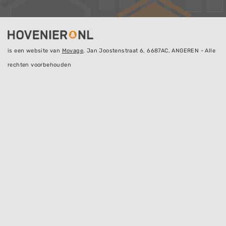
is een website van
Movage
, Jan Joostenstraat 6, 6687AC, ANGEREN - Alle
rechten voorbehouden