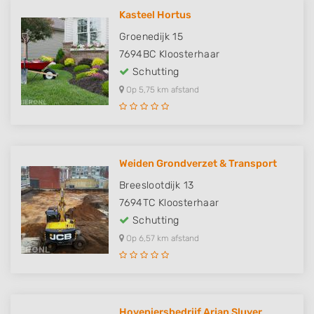
Kasteel Hortus
Groenedijk 15
7694BC
Kloosterhaar
Schutting
Op 5,75 km afstand
Weiden Grondverzet & Transport
Breeslootdijk 13
7694TC
Kloosterhaar
Schutting
Op 6,57 km afstand
Hoveniersbedrijf Arjan Sluyer