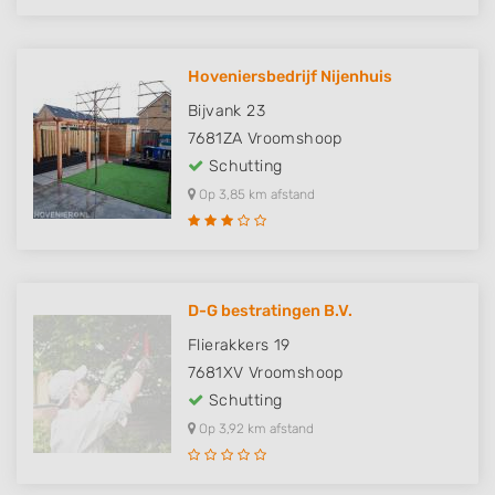
Hoveniersbedrijf Nijenhuis
Bijvank 23
7681ZA
Vroomshoop
Schutting
Op 3,85 km afstand
D-G bestratingen B.V.
Flierakkers 19
7681XV
Vroomshoop
Schutting
Op 3,92 km afstand