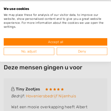
Vriezenveen
We use cookies
Bruinehaar
We may place these for analysis of our visitor data, to improve our
Daarle
website, show personalised content and to give you a great website
experience. For more information about the cookies we use open the
Mariënberg
settings.
Langeveen
Bergentheim
Accept all
No, adjust
Deny
Deze mensen gingen u voor
Tiny Zootjes
Bedrijf:
Hoveniersbedrijf Nijenhuis
Wat een mooie overkapping heeft Albert