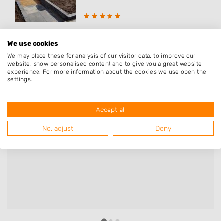
We use cookies
We may place these for analysis of our visitor data, to improve our
website, show personalised content and to give you a great website
experience. For more information about the cookies we use open the
Deze mensen gingen u voor
settings.
Accept all
Bert
No, adjust
Deny
Bedrijf:
FZ Hoveniers