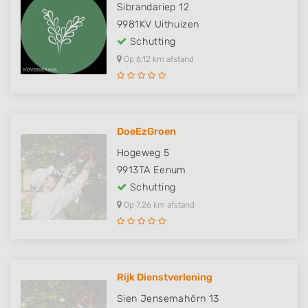
Sibrandariep 12
9981KV
Uithuizen
Schutting
Op 6,12 km afstand
DoeEzGroen
Hogeweg 5
9913TA
Eenum
Schutting
Op 7,26 km afstand
Rijk Dienstverlening
Sien Jensemahörn 13