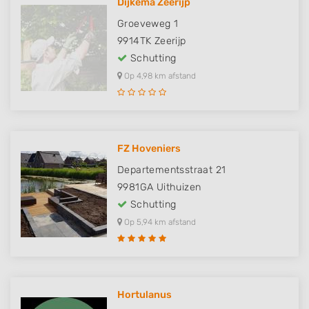
Dijkema Zeerijp
Groeveweg 1
9914TK
Zeerijp
Schutting
Op 4,98 km afstand
FZ Hoveniers
Departementsstraat 21
9981GA
Uithuizen
Schutting
Op 5,94 km afstand
Hortulanus