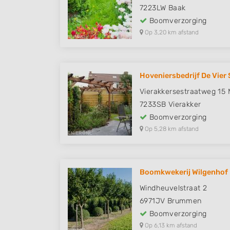
7223LW
Baak
Boomverzorging
Op 3,20 km afstand
Hoveniersbedrijf De Vier 
Vierakkersestraatweg 15 
7233SB
Vierakker
Boomverzorging
Op 5,28 km afstand
Boomkwekerij Wilgenhof
Windheuvelstraat 2
6971JV
Brummen
Boomverzorging
Op 6,13 km afstand