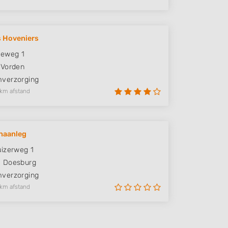
s Hoveniers
seweg 1
Vorden
verzorging
 km afstand
inaanleg
izerweg 1
M
Doesburg
verzorging
 km afstand