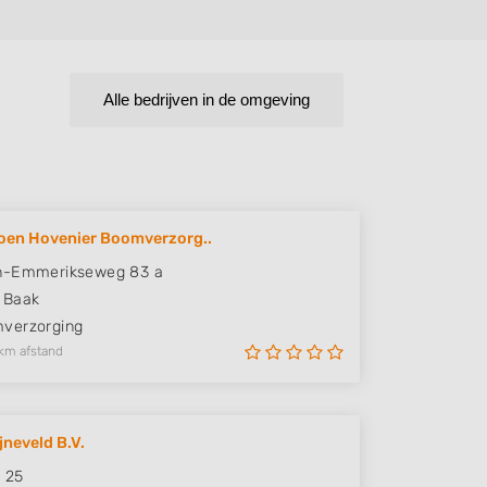
Alle bedrijven in de omgeving
oen Hovenier Boomverzorg..
n-Emmerikseweg 83 a
Baak
verzorging
km afstand
jneveld B.V.
 25