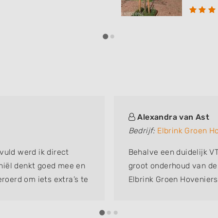
Alexandra van Ast
Bedrijf:
Elbrink Groen H
vuld werd ik direct
Behalve een duidelijk V
niël denkt goed mee en
groot onderhoud van de t
eroerd om iets extra’s te
Elbrink Groen Hoveniers
elijks op de hoogte
ettig !