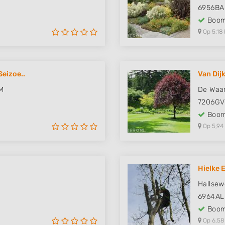
6956BA
Boom
Op 5,18 
Seizoe..
Van Dij
M
De Waa
7206GV
Boom
Op 5,94
Hielke 
Hallsew
6964AL
Boom
Op 6,58