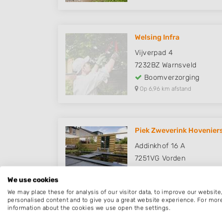
Welsing Infra
Vijverpad 4
7232BZ
Warnsveld
Boomverzorging
Op 6,96 km afstand
Piek Zweverink Hovenier
Addinkhof 16 A
7251VG
Vorden
Boomverzorging
We use cookies
Op 8,81 km afstand
We may place these for analysis of our visitor data, to improve our websit
personalised content and to give you a great website experience. For mor
information about the cookies we use open the settings.