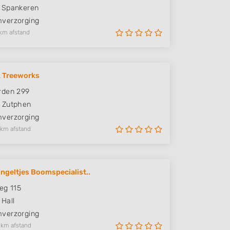
Spankeren
verzorging
km afstand
k Treeworks
rden 299
Zutphen
verzorging
 km afstand
Engeltjes Boomspecialist..
eg 115
Hall
verzorging
 km afstand