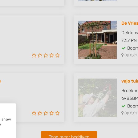
De Vrie
Delden
7251PN
Boom
Op 8,61
s
vajo tu
Broekhu
6983B
Boom
Op 8,81
e, show
e
Toon meer bedrijven