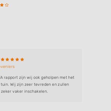
Levi
oveniers
Bedrijf:
V
TA rapport zijn wij ook geholpen met het
Mijn oud
uin. Wij zijn zeer tevreden en zullen
door van
 zeker vaker inschakelen.
Fijne co
tevreden