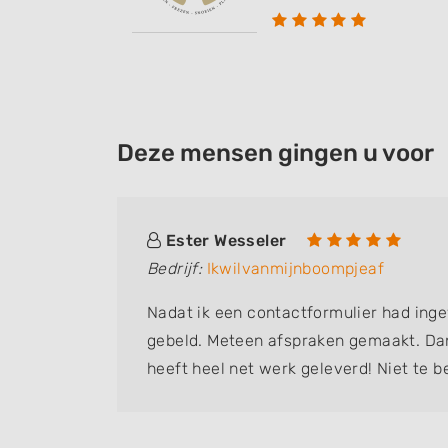
Deze mensen gingen u voor
Ester Wesseler
Bedrijf:
Ikwilvanmijnboompjeaf
tuin te
Nadat ik een contactformulier had inge
gebeld. Meteen afspraken gemaakt. Da
ga's.
heeft heel net werk geleverd! Niet te b
 bedankt!
doen. Goeie communicatie, ik werd dag
lanting
gehouden van de ontwikkelingen. Erg pr