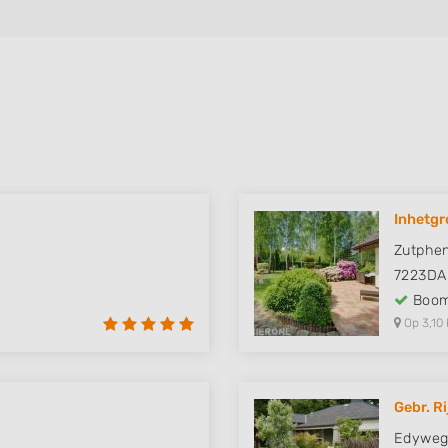
Inhetgr
Zutphe
7223DA
Boom
Op 3,10 
Gebr. Ri
Edyweg