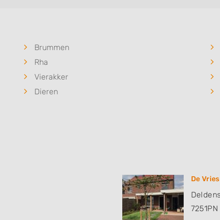
Brummen
Rha
Vierakker
Dieren
De Vrie
Delden
7251PN