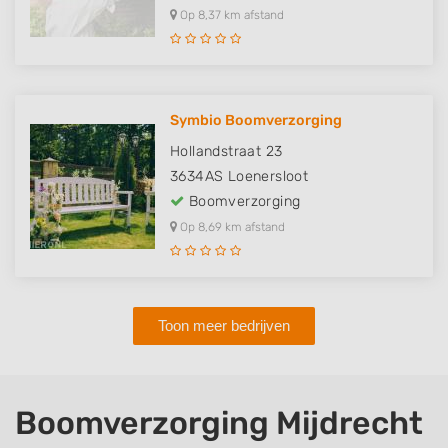
Op 8,37 km afstand
Symbio Boomverzorging
Hollandstraat 23
3634AS
Loenersloot
Boomverzorging
Op 8,69 km afstand
Toon meer bedrijven
Boomverzorging Mijdrecht