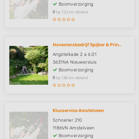
Boomverzorging
Op 7,22 km afstand
Hoveniersbedrijf Spijker & Prin..
Angstelkade 2 a 6.01
3631NA
Nieuwersluis
Boomverzorging
Op 7,85 km afstand
Klusservice Amstelveen
Schoener 210
1186VN
Amstelveen
Boomverzorging