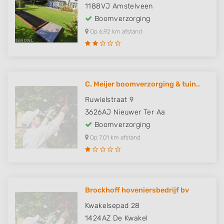
1188VJ
Amstelveen
Boomverzorging
Op 6,92 km afstand
C. Meijer boomverzorging & tuin..
Ruwielstraat 9
3626AJ
Nieuwer Ter Aa
Boomverzorging
Op 7,01 km afstand
Brockhoff hoveniersbedrijf bv
Kwakelsepad 28
1424AZ
De Kwakel