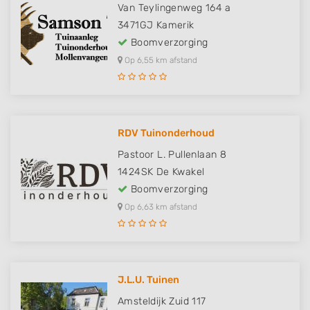
Van Teylingenweg 164 a
3471GJ
Kamerik
Boomverzorging
Op 6,55 km afstand
RDV Tuinonderhoud
Pastoor L. Pullenlaan 8
1424SK
De Kwakel
Boomverzorging
Op 6,63 km afstand
J.L.U. Tuinen
Amsteldijk Zuid 117