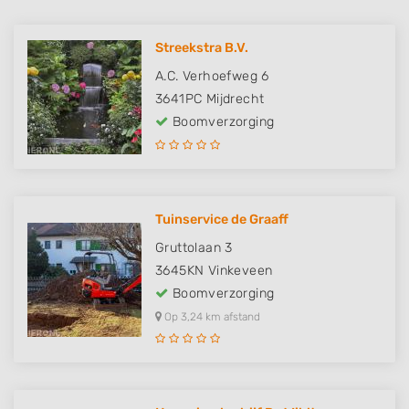
Streekstra B.V.
A.C. Verhoefweg 6
3641PC
Mijdrecht
Boomverzorging
Tuinservice de Graaff
Gruttolaan 3
3645KN
Vinkeveen
Boomverzorging
Op 3,24 km afstand