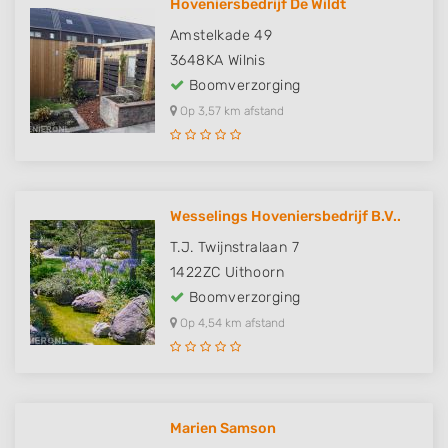
Hoveniersbedrijf De Wildt
Amstelkade 49
3648KA
Wilnis
Boomverzorging
Op 3,57 km afstand
Wesselings Hoveniersbedrijf B.V..
T.J. Twijnstralaan 7
1422ZC
Uithoorn
Boomverzorging
Op 4,54 km afstand
Marien Samson