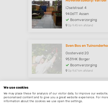
Hoveniersbedrijf van der
IJselstraat 4
9406TT
Assen
Boomverzorging
Op 9,45 km afstand
Sven Bos en Tuinonderh
Oosterveld 20
9531HK
Borger
Boomverzorging
Op 9,67 km afstand
We use cookies
We may place these for analysis of our visitor data, to improve our websit
Boomverzorging Noo
personalised content and to give you a great website experience. For mor
information about the cookies we use open the settings.
Een overzicht van hoveniers en boomverzo