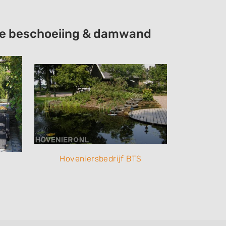
atie beschoeiing & damwand
Hoveniersbedrijf BTS
Hoveniersb