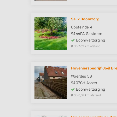
Salix Boomzorg
Oosteinde 4
9466PA
Gasteren
Boomverzorging
Op 7,62 km afstand
Hoveniersbedrijf Joël Br
Woerdes 58
9407CH
Assen
Boomverzorging
Op 8,37 km afstand