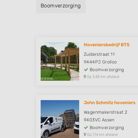
Boomverzorging
Hoveniersbedrijf BTS
Zuiderstraat 11
9444PJ
Grolloo
Boomverzorging
Op 3,83 km afstand
John Schmitz hoveniers
Wagenmakerstraat 2
9403VC
Assen
Boomverzorging
Op 7,14 km afstand