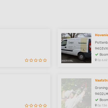
Hovenie
Pottenb
9403V
Boom
Op 6,62
Vaatstr
Groning
9402L
Boom
Op 7,56