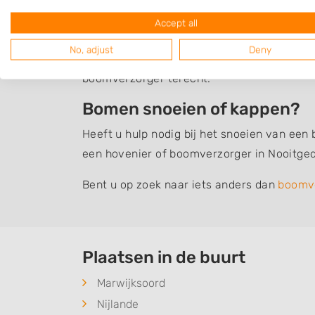
waaronder alle werkzaamheden vallen die z
Accept all
Veelvoorkomende werkzaamheden van boom
No, adjust
Deny
stobbenfrezen. Maar ook voor het aanplant
boomverzorger terecht.
Bomen snoeien of kappen?
Heeft u hulp nodig bij het snoeien van een
een hovenier of boomverzorger in Nooitged
Bent u op zoek naar iets anders dan
boomv
Plaatsen in de buurt
Marwijksoord
Nijlande