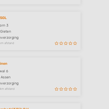
 SGL
orn 3
Gieten
verzorging
km afstand
inen
wal 6
Assen
verzorging
 km afstand