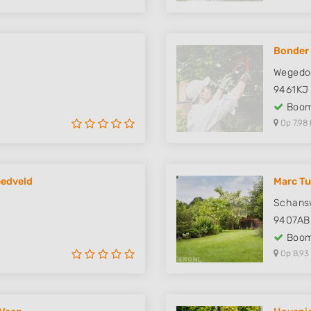
Bonder
Wegedo
9461KJ
Boom
Op 7,98 
eedveld
Marc Tu
Schans
9407AB
Boom
Op 8,93