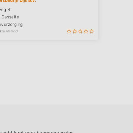
sbedrijf Dijk B.V.
weg 8
M
Gasselte
verzorging
 km afstand
erecht kunt voor boomverzorging,