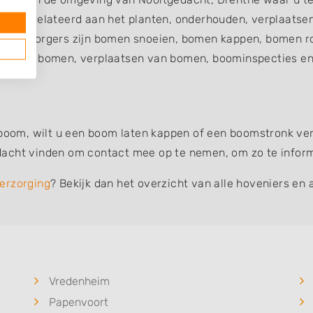
ijn gerelateerd aan het planten, onderhouden, verplaatse
verzorgers zijn bomen snoeien, bomen kappen, bomen ro
en van bomen, verplaatsen van bomen, boominspecties en 
 boom, wilt u een boom laten kappen of een boomstronk verw
acht vinden om contact mee op te nemen, om zo te informe
erzorging
? Bekijk dan het overzicht van alle hoveniers en 
Vredenheim
Papenvoort