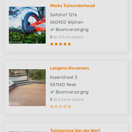
Merkx Tuinonderhoud
Saltshof 1216
6604ED
Wijchen
Boomverzorging
Op 7,93 km afstand
Langens Hoveniers
Koperstraat 3
5375KD
Reek
Boomverzorging
Op 8,34 km afstand
Tuinservice Van der Werf