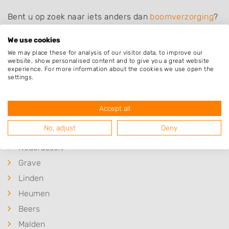
Bent u op zoek naar iets anders dan
boomverzorging
?
Bekijk dan het overzicht van alle hoveniers en andere
We use cookies
bedrijven in
Overasselt
.
We may place these for analysis of our visitor data, to improve our
website, show personalised content and to give you a great website
experience. For more information about the cookies we use open the
settings.
Plaatsen in de buurt
Accept all
Gassel
No, adjust
Deny
Escharen
Nederasselt
Grave
Linden
Heumen
Beers
Malden