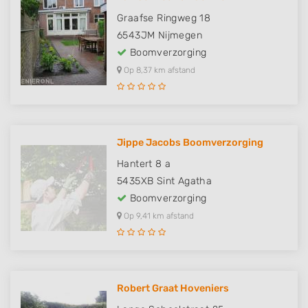
Graafse Ringweg 18
6543JM
Nijmegen
Boomverzorging
Op 8,37 km afstand
Jippe Jacobs Boomverzorging
Hantert 8 a
5435XB
Sint Agatha
Boomverzorging
Op 9,41 km afstand
Robert Graat Hoveniers