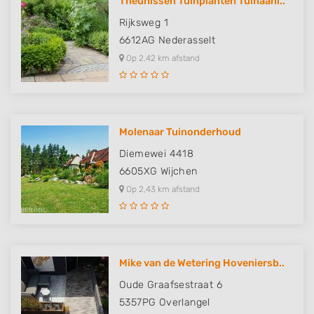
Theunissen Tuinplanten Tuinaanl..
Rijksweg 1
6612AG
Nederasselt
Op 2,42 km afstand
Molenaar Tuinonderhoud
Diemewei 4418
6605XG
Wijchen
Op 2,43 km afstand
Mike van de Wetering Hoveniersb..
Oude Graafsestraat 6
5357PG
Overlangel