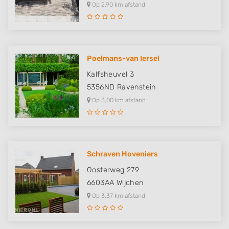
Op 2,90 km afstand
Poelmans-van Iersel
Kalfsheuvel 3
5356ND
Ravenstein
Op 3,00 km afstand
Schraven Hoveniers
Oosterweg 279
6603AA
Wijchen
Op 3,37 km afstand