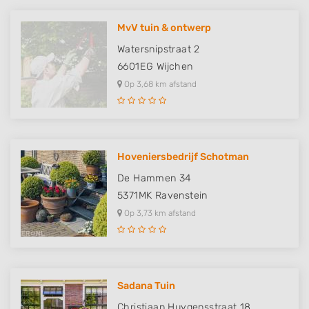
MvV tuin & ontwerp
Watersnipstraat 2
6601EG
Wijchen
Op 3,68 km afstand
Hoveniersbedrijf Schotman
De Hammen 34
5371MK
Ravenstein
Op 3,73 km afstand
Sadana Tuin
Christiaan Huygensstraat 18