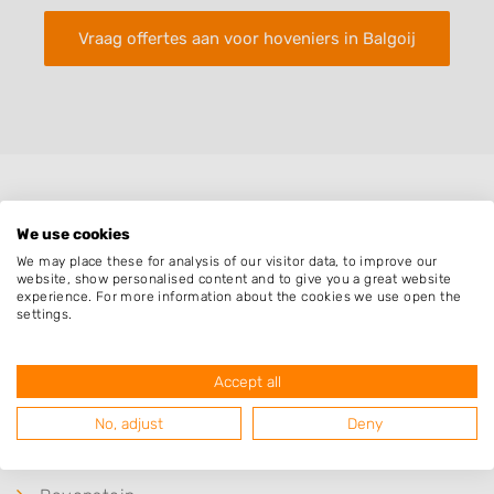
Vraag offertes aan voor hoveniers in Balgoij
Plaatsen in de buurt
We use cookies
We may place these for analysis of our visitor data, to improve our
Keent
website, show personalised content and to give you a great website
Neerloon
experience. For more information about the cookies we use open the
settings.
Overlangel
Niftrik
Accept all
Nederasselt
No, adjust
Deny
Grave
Leur