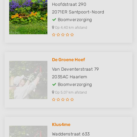
Hoofdstraat 290
2071ER
Santpoort-Noord
Boomverzorging
Op 4,40 km afstand
De Groene Hoef
Van Deventerstraat 79
2035AC
Haarlem
Boomverzorging
Op 5,07 km afstand
Klus4me
Waddenstraat 633