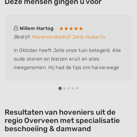
Deze mensen gingen u voor
Willem Hartog
Bedrijf:
Hoveniersbedrijf Jelle Huiberts
In Oktober heeft Jelle onze tuin betegeld. Alle
oude stenen en bielzen eruit en alles
meegenomen. Hij had de tips om halverwege
een pergola te maken met aan beide kanten
een klimroos en aan de stenen uitbouw van de
buren een rek met Jasmijn ertegenaan. Het is
een mooi geheel geworden en we kregen
verdere tips voor de beplanting. Wij vinden
Resultaten van hoveniers uit de
Jelle een super tuinman (hij kan nog zingen
regio Overveen met specialisatie
beschoeiing & damwand
ook) Wim en Tineke Hartog .