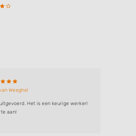
Lucie
 van Weeghel
Bedrijf:
H
uitgevoerd. Het is een keurige werker!
Zeer kun
te aan!