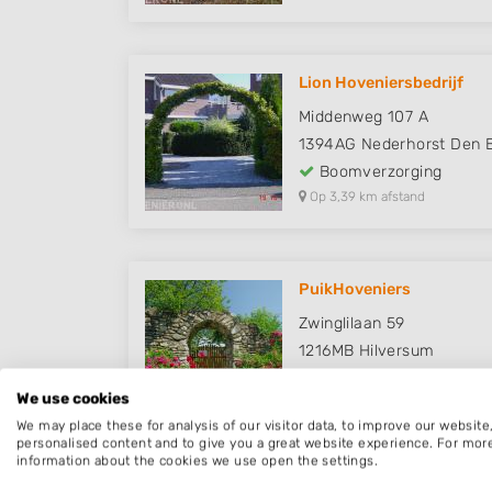
Lion Hoveniersbedrijf
Middenweg 107 A
1394AG
Nederhorst Den 
Boomverzorging
Op 3,39 km afstand
PuikHoveniers
Zwinglilaan 59
1216MB
Hilversum
Boomverzorging
We use cookies
Op 3,45 km afstand
We may place these for analysis of our visitor data, to improve our websit
personalised content and to give you a great website experience. For mor
information about the cookies we use open the settings.