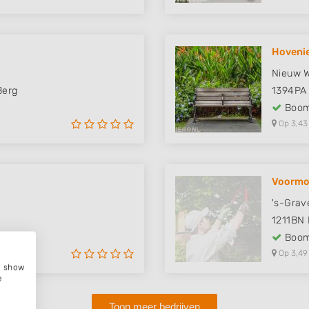
Hovenie
Nieuw W
Berg
1394PA
Boom
Op 3,43
Voormo
's-Grav
1211BN
Boom
Op 3,49
e, show
e
Toon meer bedrijven