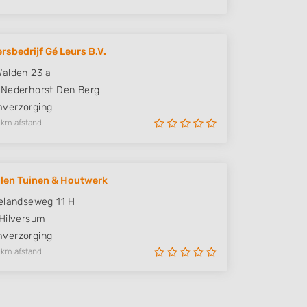
rsbedrijf Gé Leurs B.V.
alden 23 a
Nederhorst Den Berg
verzorging
 km afstand
len Tuinen & Houtwerk
elandseweg 11 H
Hilversum
verzorging
 km afstand