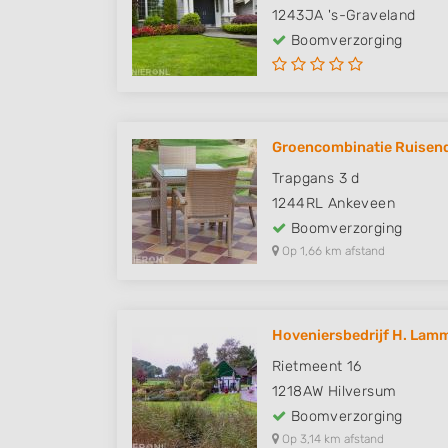
1243JA
's-Graveland
Boomverzorging
Groencombinatie Ruisend
Trapgans 3 d
1244RL
Ankeveen
Boomverzorging
Op 1,66 km afstand
Hoveniersbedrijf H. Lamm
Rietmeent 16
1218AW
Hilversum
Boomverzorging
Op 3,14 km afstand