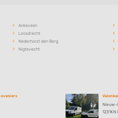
Ankeveen
Loosdrecht
Nederhorst den Berg
Nigtevecht
Hoveniers
Valenka
Nieuw-L
1231KN