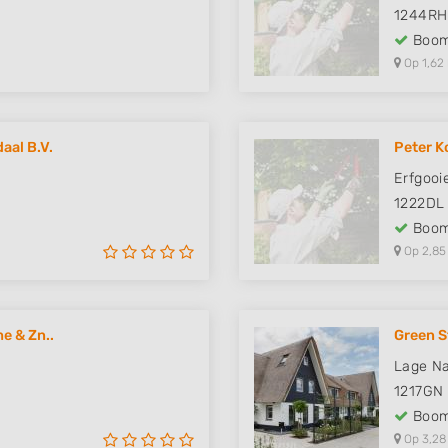
1244RH
Boom
Op 1,62
aal B.V.
Peter K
Erfgooi
1222DL
Boom
Op 2,85
e & Zn..
Green S
Lage N
1217GN
Boom
Op 3,28