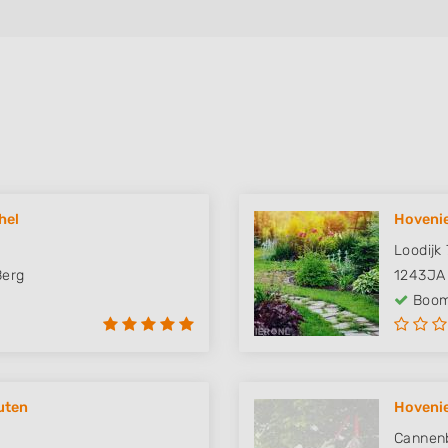
hel
Hovenie
Loodijk 
Berg
1243JA
Boom
uten
Hovenier
Cannen