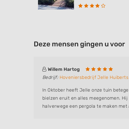
Deze mensen gingen u voor
Willem Hartog
Bedrijf:
Hoveniersbedrijf Jelle Huiberts
ens plan.
In Oktober heeft Jelle onze tuin betege
werk
bielzen eruit en alles meegenomen. Hij
halverwege een pergola te maken met 
klimroos en aan de stenen uitbouw van
Jasmijn ertegenaan. Het is een mooi 