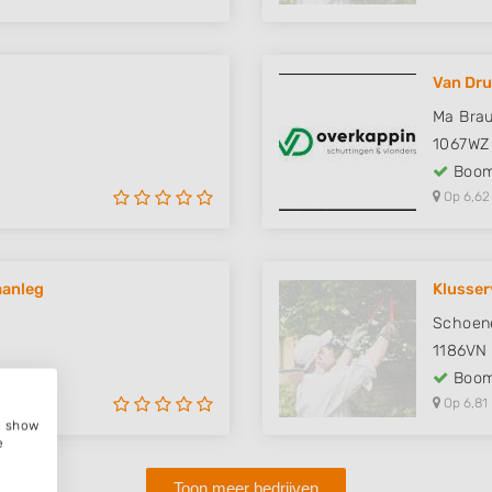
Van Dr
Ma Brau
1067WZ
Boom
Op 6,62
aanleg
Klusser
Schoen
1186VN
Boom
Op 6,81
e, show
e
Toon meer bedrijven