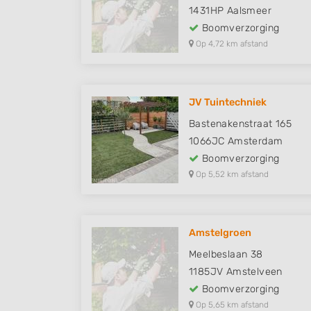
1431HP
Aalsmeer
Boomverzorging
Op 4,72 km afstand
JV Tuintechniek
Bastenakenstraat 165
1066JC
Amsterdam
Boomverzorging
Op 5,52 km afstand
Amstelgroen
Meelbeslaan 38
1185JV
Amstelveen
Boomverzorging
Op 5,65 km afstand