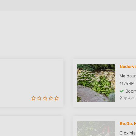
Nederve
Melbour
1175RM
Boom
Op 4,60
Re.Ge. 
Gloxinia