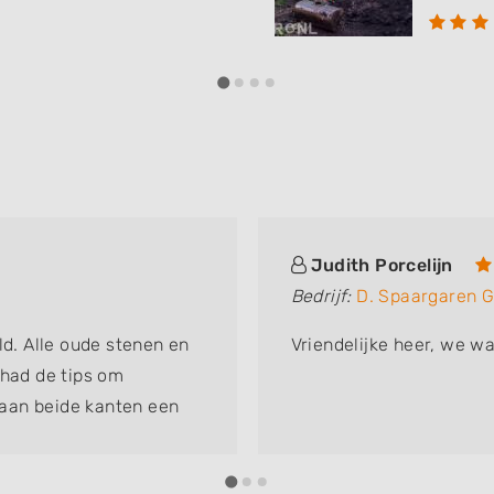
Judith Porcelijn
Bedrijf:
D. Spaargaren 
ld. Alle oude stenen en
Vriendelijke heer, we w
 had de tips om
aan beide kanten een
 de buren een rek met
geheel geworden en we