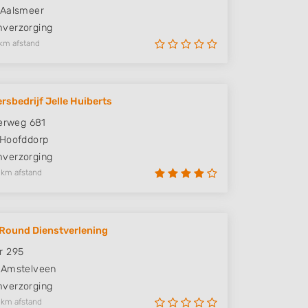
Aalsmeer
verzorging
km afstand
rsbedrijf Jelle Huiberts
zerweg 681
Hoofddorp
verzorging
 km afstand
l Round Dienstverlening
r 295
Amstelveen
verzorging
 km afstand