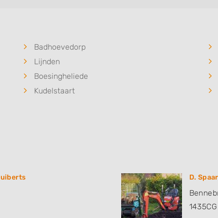
Badhoevedorp
Lijnden
Boesingheliede
Kudelstaart
Huiberts
D. Spaa
Benneb
1435CG