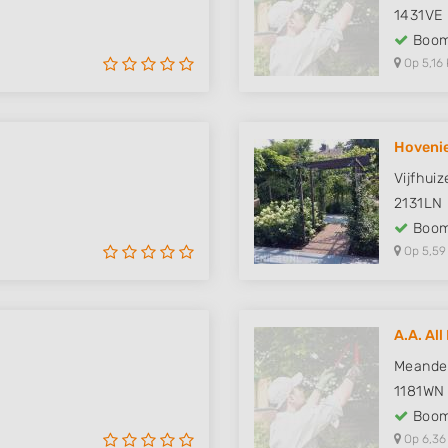
1431VE
Boom
Op 5,16 
Hovenie
Vijfhui
2131LN
Boom
Op 5,59
A.A. Al
Meande
1181WN
Boom
Op 6,36