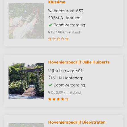
Klus4me
Waddenstraat 633
2036LS
Haarlem
Boomverzorging
Op 1,98 km afstand
Hoveniersbedrijf Jelle Huiberts
Vijfhuizerweg 681
2131LN
Hoofddorp
Boomverzorging
Op 2,09 km afstand
Hoveniersbedrijf Diepstraten