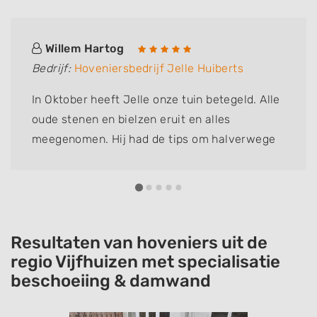
Willem Hartog
Bedrijf:
Hoveniersbedrijf Jelle Huiberts
In Oktober heeft Jelle onze tuin betegeld. Alle
oude stenen en bielzen eruit en alles
meegenomen. Hij had de tips om halverwege
een pergola te maken met aan beide kanten
een klimroos en aan de stenen uitbouw van de
buren een rek met Jasmijn ertegenaan. Het is
een mooi geheel geworden en we kregen
verdere tips voor de beplanting. Wij vinden
Resultaten van hoveniers uit de
Jelle een super tuinman (hij kan nog zingen
regio Vijfhuizen met specialisatie
beschoeiing & damwand
ook) Wim en Tineke Hartog .