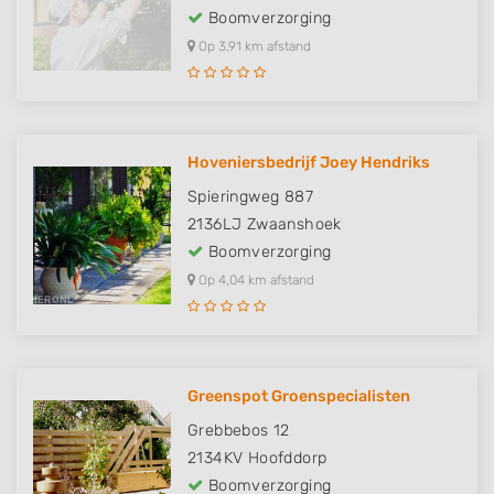
Boomverzorging
Op 3,91 km afstand
Hoveniersbedrijf Joey Hendriks
Spieringweg 887
2136LJ
Zwaanshoek
Boomverzorging
Op 4,04 km afstand
Greenspot Groenspecialisten
Grebbebos 12
2134KV
Hoofddorp
Boomverzorging