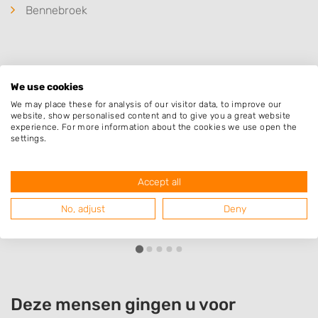
Bennebroek
Populaire hoveniers
We use cookies
We may place these for analysis of our visitor data, to improve our
website, show personalised content and to give you a great website
experience. For more information about the cookies we use open the
Hoveniersbedrijf Jelle Huiberts
settings.
Vijfhuizerweg 681
2131LN
Hoofddorp
Accept all
No, adjust
Deny
Deze mensen gingen u voor