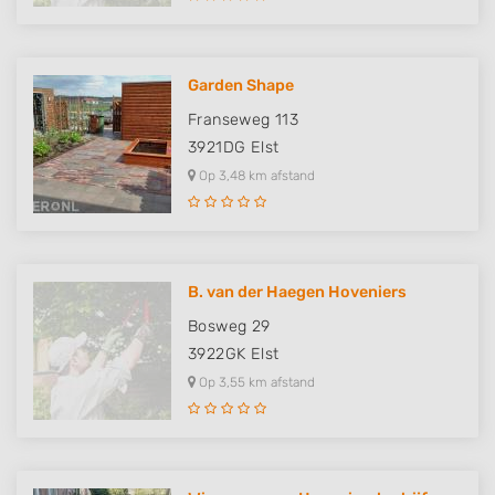
Garden Shape
Franseweg 113
3921DG
Elst
Op 3,48 km afstand
B. van der Haegen Hoveniers
Bosweg 29
3922GK
Elst
Op 3,55 km afstand