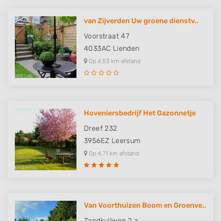
van Zijverden Uw groene dienstv..
Voorstraat 47
4033AC
Lienden
Op 4,53 km afstand
Hoveniersbedrijf Het Gazonnetje
Dreef 232
3956EZ
Leersum
Op 4,71 km afstand
Van Voorthuizen Boom en Groenve..
Zandkuilweg 2 a