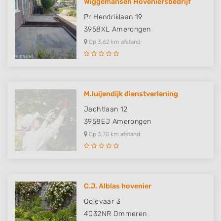
Wiggemansen Hoveniersbedrijf
Pr Hendriklaan 19
3958XL
Amerongen
Op 3,62 km afstand
M.luijendijk dienstverlening
Jachtlaan 12
3958EJ
Amerongen
Op 3,70 km afstand
C.J. Alblas hovenier
Ooievaar 3
4032NR
Ommeren