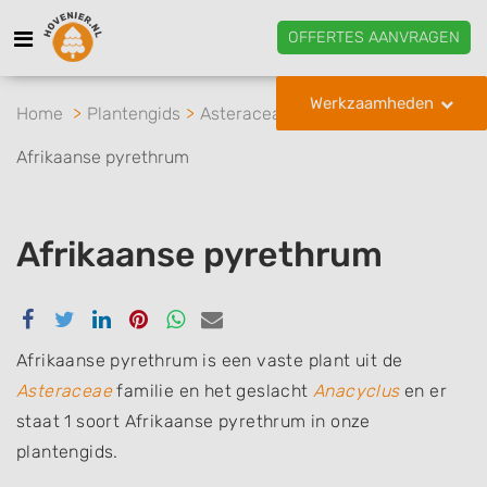
OFFERTES AANVRAGEN
Werkzaamheden
Home
Plantengids
Asteraceae
Anacyclus
Afrikaanse pyrethrum
Afrikaanse pyrethrum
Delen
Delen
Delen
Delen
Delen
Delen
via
via
via
via
via
via
Facebook
Twitter
Linkedin
Pinterest
Whatsapp
email
Afrikaanse pyrethrum is een vaste plant uit de
Asteraceae
familie en het geslacht
Anacyclus
en er
staat 1 soort Afrikaanse pyrethrum in onze
plantengids.