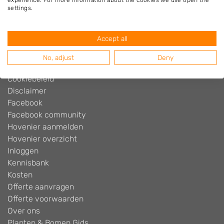
experience. For more information about the cookies we use open the
Hovenier.nl
settings.
Adverteren
Algemene voorwaarden
Accept all
Beoordelingen widget
Blog
No, adjust
Deny
Contact
Cookiebeleid
Disclaimer
Facebook
Facebook community
Hovenier aanmelden
Hovenier overzicht
Inloggen
Kennisbank
Kosten
Offerte aanvragen
Offerte voorwaarden
Over ons
Planten & Bomen Gids