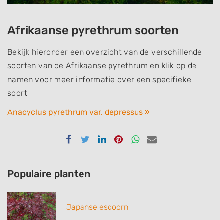
Afrikaanse pyrethrum soorten
Bekijk hieronder een overzicht van de verschillende
soorten van de Afrikaanse pyrethrum en klik op de
namen voor meer informatie over een specifieke
soort.
Anacyclus pyrethrum var. depressus »
Delen
Delen
Delen
Delen
Delen
Delen
via
via
via
via
via
via
Facebook
Twitter
Linkedin
Pinterest
Whatsapp
email
Populaire planten
Japanse esdoorn