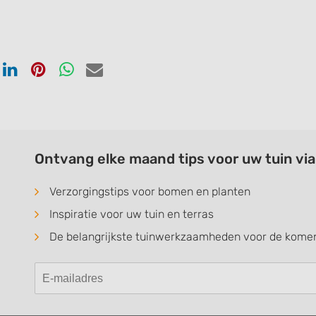
en
Delen
Delen
Delen
Delen
via
via
via
via
ook
tter
Linkedin
Pinterest
Whatsapp
email
Ontvang elke maand tips voor uw tuin vi
Verzorgingstips voor bomen en planten
Inspiratie voor uw tuin en terras
De belangrijkste tuinwerkzaamheden voor de kom