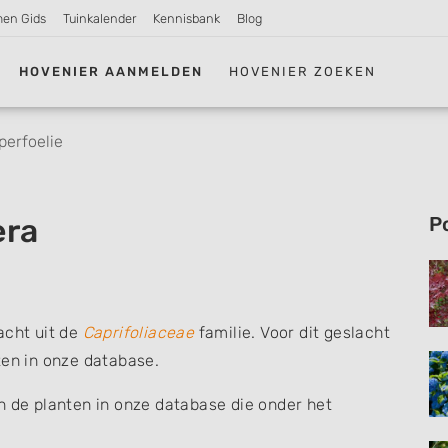
men Gids
Tuinkalender
Kennisbank
Blog
HOVENIER AANMELDEN
HOVENIER ZOEKEN
erfoelie
era
P
acht uit de
Caprifoliaceae
familie. Voor dit geslacht
ten in onze database.
n de planten in onze database die onder het