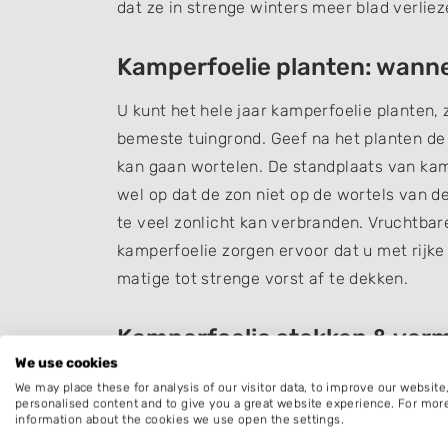
dat ze in strenge winters meer blad verliez
Kamperfoelie planten: wann
U kunt het hele jaar kamperfoelie planten, z
bemeste tuingrond. Geef na het planten de 
kan gaan wortelen. De standplaats van kamp
wel op dat de zon niet op de wortels van de
te veel zonlicht kan verbranden. Vruchtba
kamperfoelie zorgen ervoor dat u met rijke 
matige tot strenge vorst af te dekken.
Kamperfoelie stekken & ver
We use cookies
Kamperfoelie vermeerderen kan op twee man
We may place these for analysis of our visitor data, to improve our websit
personalised content and to give you a great website experience. For mor
kamperfoelie
stekken
. We zullen beide opti
information about the cookies we use open the settings.