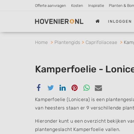
Offerte aanvragen
Kosten
Inspiratie
Planten & Bo
INLOGGEN
Home
Plantengids
Caprifoliaceae
Kamp
Kamperfoelie - Lonic
Delen
Delen
Delen
Delen
Delen
Delen
via
via
via
via
via
via
Kamperfoelie (Lonicera) is een plantengesl
Facebook
Twitter
Linkedin
Pinterest
Whatsapp
email
van heesters staan er 9 verschillende plan
Hieronder kunt u een overzicht bekijken va
plantengeslacht Kamperfoelie vallen.