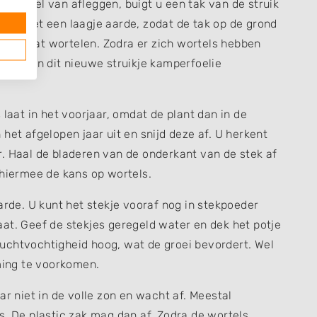
 middel van afleggen, buigt u een tak van de struik
t u met een laagje aarde, zodat de tak op de grond
e tak gaat wortelen. Zodra er zich wortels hebben
ijden en dit nieuwe struikje kamperfoelie
 laat in het voorjaar, omdat de plant dan in de
het afgelopen jaar uit en snijd deze af. U herkent
. Haal de bladeren van de onderkant van de stek af
 hiermee de kans op wortels.
arde. U kunt het stekje vooraf nog in stekpoeder
at. Geef de stekjes geregeld water en dek het potje
e luchtvochtigheid hoog, wat de groei bevordert. Wel
ing te voorkomen.
ar niet in de volle zon en wacht af. Meestal
s. De plastic zak mag dan af. Zodra de wortels