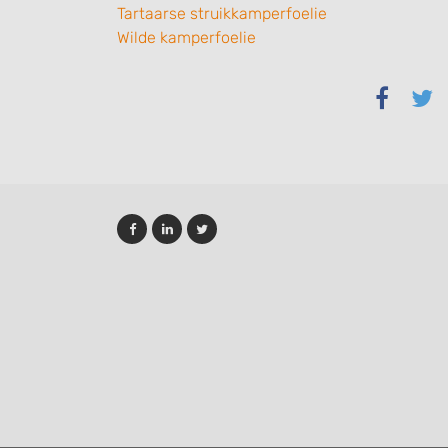
Tartaarse struikkamperfoelie
Wilde kamperfoelie
Delen
Del
via
via
Faceb
Twi