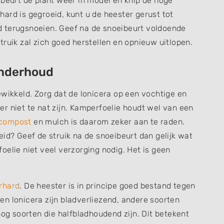
 beurt de plant weer in model en knip de hoge
ard is gegroeid, kunt u de heester gerust tot
d terugsnoeien. Geef na de snoeibeurt voldoende
truik zal zich goed herstellen en opnieuw uitlopen.
onderhoud
ewikkeld. Zorg dat de lonicera op een vochtige en
r niet te nat zijn. Kamperfoelie houdt wel van een
 compost
en mulch is daarom zeker aan te raden.
eid? Geef de struik na de snoeibeurt dan gelijk wat
oelie niet veel verzorging nodig. Het is geen
rhard
. De heester is in principe goed bestand tegen
n lonicera zijn bladverliezend, andere soorten
nog soorten die halfbladhoudend zijn. Dit betekent