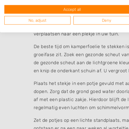
Bij het vermeerderen van kamperfoelie door
naar de grond. Het midden van de tak bedek
Accept all
blijft liggen. Daarna is het afwachten of d
No, adjust
Deny
gevormd, kunt u de tak van de heester afsn
verplaatsen naar een plekje in uw tuin.
De beste tijd om kamperfoelie te stekken is
groeifase zit. Zoek een gezonde scheut van 
de gezonde scheut aan de lichtgroene kleur
en knip de onderkant schuin af. U vergroot
Plaats het stekje in een potje gevuld met a
dopen. Zorg dat de grond goed water doorla
af met een plastic zakje. Hierdoor blijft d
regelmatig even luchten om schimmelvorm
Zet de potjes op een lichte standplaats, ma
ontstaan er na een paar weken al worteltje