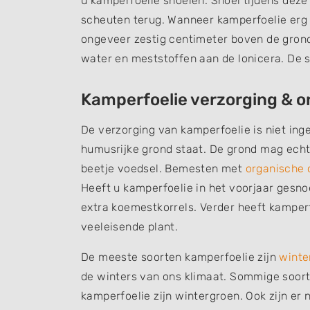
u kamperfoelie snoeien. Snoei tijdens deze
scheuten terug. Wanneer kamperfoelie erg h
ongeveer zestig centimeter boven de gron
water en meststoffen aan de lonicera. De s
Kamperfoelie verzorging & 
De verzorging van kamperfoelie is niet ing
humusrijke grond staat. De grond mag echte
beetje voedsel. Bemesten met
organische
Heeft u kamperfoelie in het voorjaar gesno
extra koemestkorrels. Verder heeft kamperf
veeleisende plant.
De meeste soorten kamperfoelie zijn
winte
de winters van ons klimaat. Sommige soorte
kamperfoelie zijn wintergroen. Ook zijn er 