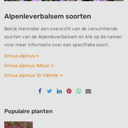
Alpenleverbalsem soorten
Bekijk hieronder een overzicht van de verschillende
soorten van de Alpenleverbalsem en klik op de namen
voor meer informatie over een specifieke soort.
Erinus alpinus »
Erinus alpinus 'Albus' »
Erinus alpinus 'Dr Hähnle' »
Delen
Delen
Delen
Delen
Delen
Delen
via
via
via
via
via
via
Facebook
Twitter
Linkedin
Pinterest
Whatsapp
email
Populaire planten