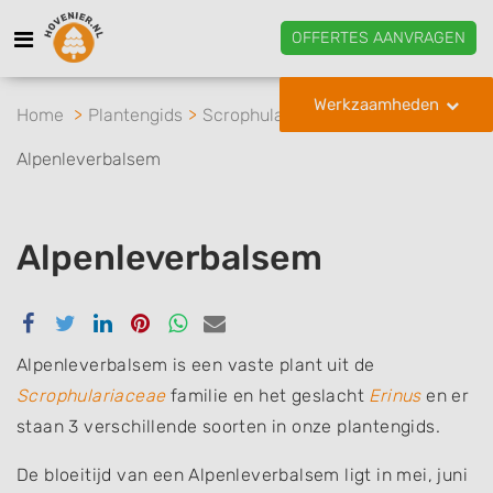
OFFERTES AANVRAGEN
Werkzaamheden
Home
Plantengids
Scrophulariaceae
Erinus
Alpenleverbalsem
Alpenleverbalsem
Delen
Delen
Delen
Delen
Delen
Delen
via
via
via
via
via
via
Facebook
Twitter
Linkedin
Pinterest
Whatsapp
email
Alpenleverbalsem is een vaste plant uit de
Scrophulariaceae
familie en het geslacht
Erinus
en er
staan 3 verschillende soorten in onze plantengids.
De bloeitijd van een Alpenleverbalsem ligt in mei, juni