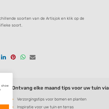
hillende soorten van de Artisjok en klik op de
fieke soort.
en
Delen
Delen
Delen
Delen
via
via
via
via
ook
tter
Linkedin
Pinterest
Whatsapp
email
e, show
Ontvang elke maand tips voor uw tuin vi
e
Verzorgingstips voor bomen en planten
Inspiratie voor uw tuin en terras