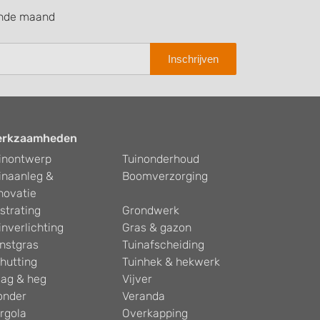
ende maand
Inschrijven
erkzaamheden
inontwerp
Tuinonderhoud
inaanleg &
Boomverzorging
novatie
strating
Grondwerk
inverlichting
Gras & gazon
nstgras
Tuinafscheiding
hutting
Tuinhek & hekwerk
ag & heg
Vijver
onder
Veranda
rgola
Overkapping