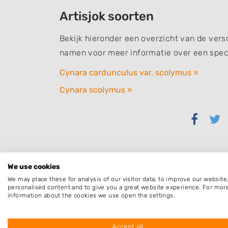
Artisjok soorten
Bekijk hieronder een overzicht van de versc
namen voor meer informatie over een speci
Cynara cardunculus var. scolymus »
Cynara scolymus »
Delen
Del
via
via
Faceb
Twi
We use cookies
We may place these for analysis of our visitor data, to improve our websit
personalised content and to give you a great website experience. For mor
information about the cookies we use open the settings.
Accept all