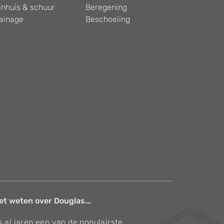
inhuis & schuur
Beregening
ainage
Beschoeiing
et weten over Douglas...
s al jaren een van de populairste