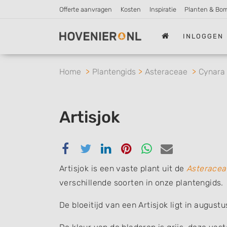
Offerte aanvragen
Kosten
Inspiratie
Planten & Bo
INLOGGEN
Home
Plantengids
Asteraceae
Cynara
Artisjok
Delen
Delen
Delen
Delen
Delen
Delen
via
via
via
via
via
via
Artisjok is een vaste plant uit de
Asteracea
Facebook
Twitter
Linkedin
Pinterest
Whatsapp
email
verschillende soorten in onze plantengids.
De bloeitijd van een Artisjok ligt in augus