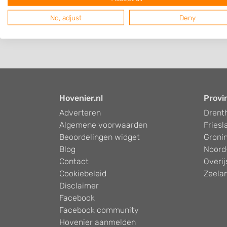
No, adjust
Deny
Hovenier.nl
Provi
Adverteren
Drent
Algemene voorwaarden
Friesl
Beoordelingen widget
Groni
Blog
Noord
Contact
Overij
Cookiebeleid
Zeela
Disclaimer
Facebook
Facebook community
Hovenier aanmelden