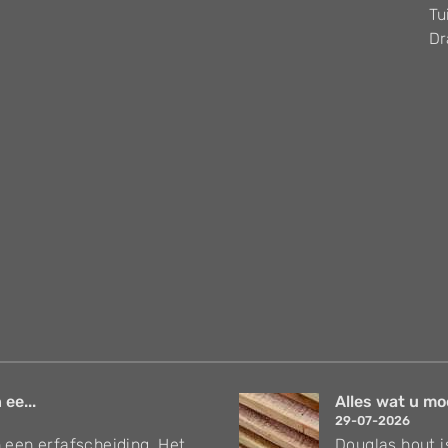
Tu
Dr
 ee...
Alles wat u mo
29-07-2026
 een erfafscheiding. Het
Douglas hout i