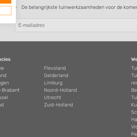
De belangrijkste tuinwerkzaamheden voor de kom
ncies
W
he
Flevoland
Tu
and
Gelderland
Tu
ngen
Limburg
re
-Brabant
Noord-Holland
Be
ssel
Utrecht
Tu
nd
Zuid-Holland
Ku
Sc
Ha
Vl
Pe