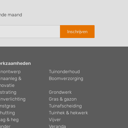
ende maand
Inschrijven
erkzaamheden
inontwerp
Tuinonderhoud
inaanleg &
Boomverzorging
novatie
strating
Grondwerk
inverlichting
Gras & gazon
nstgras
Tuinafscheiding
hutting
Tuinhek & hekwerk
ag & heg
Vijver
onder
Veranda