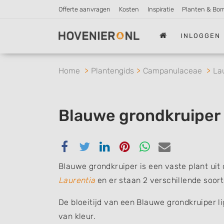
Offerte aanvragen
Kosten
Inspiratie
Planten & Bo
INLOGGEN
Home
Plantengids
Campanulaceae
La
Blauwe grondkruiper
Delen
Delen
Delen
Delen
Delen
Delen
via
via
via
via
via
via
Blauwe grondkruiper is een vaste plant uit
Facebook
Twitter
Linkedin
Pinterest
Whatsapp
email
Laurentia
en er staan 2 verschillende soort
De bloeitijd van een Blauwe grondkruiper lig
van kleur.