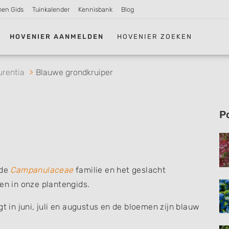
men Gids
Tuinkalender
Kennisbank
Blog
HOVENIER AANMELDEN
HOVENIER ZOEKEN
urentia
Blauwe grondkruiper
P
 de
Campanulaceae
familie en het geslacht
en in onze plantengids.
t in juni, juli en augustus en de bloemen zijn blauw