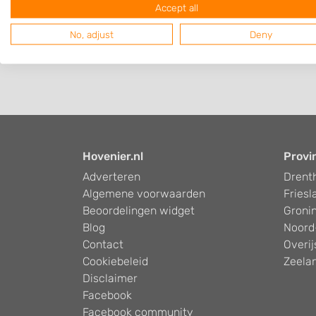
Accept all
No, adjust
Deny
Hovenier.nl
Provi
Adverteren
Drent
Algemene voorwaarden
Friesl
Beoordelingen widget
Groni
Blog
Noord
Contact
Overij
Cookiebeleid
Zeela
Disclaimer
Facebook
Facebook community