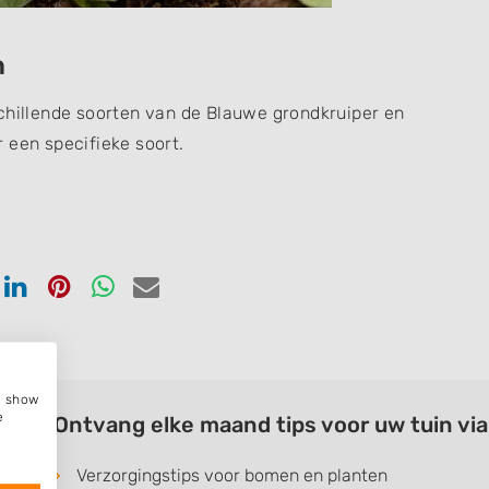
n
schillende soorten van de Blauwe grondkruiper en
 een specifieke soort.
en
Delen
Delen
Delen
Delen
via
via
via
via
ook
tter
Linkedin
Pinterest
Whatsapp
email
e, show
e
Ontvang elke maand tips voor uw tuin vi
Verzorgingstips voor bomen en planten