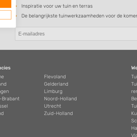
Inspiratie voor uw tuin en terras
De belangrijkste tuinwerkzaamheden voor de kom
ncies
W
he
Flevoland
Tu
and
Gelderland
Tu
ngen
Limburg
re
-Brabant
Noord-Holland
Be
ssel
Utrecht
Tu
nd
Zuid-Holland
Ku
Sc
Ha
Vl