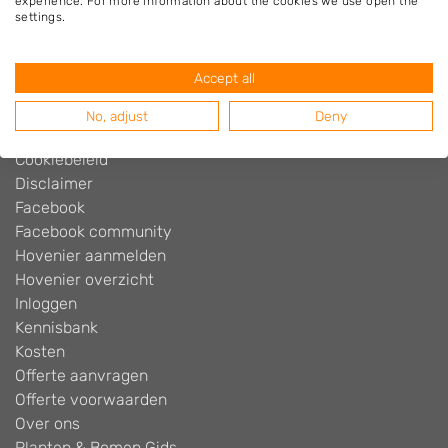
experience. For more information about the cookies we use open the
Hovenier.nl
settings.
Adverteren
Algemene voorwaarden
Accept all
Beoordelingen widget
Blog
No, adjust
Deny
Contact
Cookiebeleid
Disclaimer
Facebook
Facebook community
Hovenier aanmelden
Hovenier overzicht
Inloggen
Kennisbank
Kosten
Offerte aanvragen
Offerte voorwaarden
Over ons
Planten & Bomen Gids