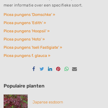
meer informatie over een specifieke soort.
Picea pungens 'Domschke' »
Picea pungens 'Edith' »
Picea pungens 'Hoopsii' »
Picea pungens 'Hoto' »
Picea pungens 'Iseli Fastigiate' »
Picea pungens f. glauca »
Delen
Delen
Delen
Delen
Delen
Delen
via
via
via
via
via
via
Facebook
Twitter
Linkedin
Pinterest
Whatsapp
email
Populaire planten
Japanse esdoorn