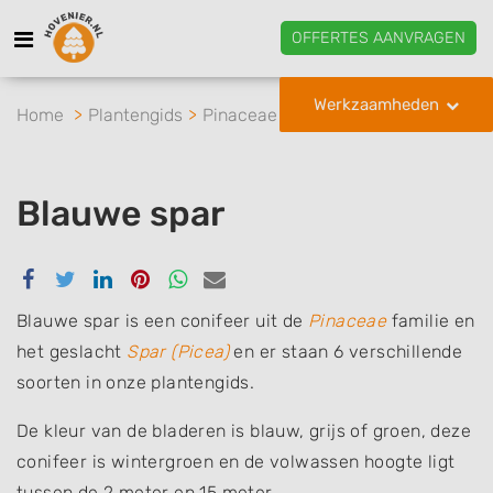
OFFERTES AANVRAGEN
Werkzaamheden
Home
Plantengids
Pinaceae
Spar
Blauwe spar
Blauwe spar
Delen
Delen
Delen
Delen
Delen
Delen
via
via
via
via
via
via
Facebook
Twitter
Linkedin
Pinterest
Whatsapp
email
Blauwe spar is een conifeer uit de
Pinaceae
familie en
het geslacht
Spar (Picea)
en er staan 6 verschillende
soorten in onze plantengids.
De kleur van de bladeren is blauw, grijs of groen, deze
conifeer is wintergroen en de volwassen hoogte ligt
tussen de 2 meter en 15 meter.