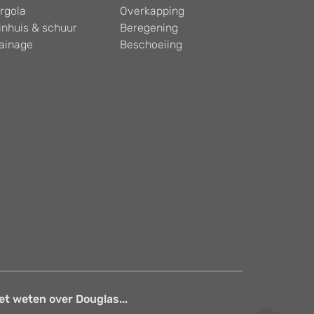
rgola
Overkapping
inhuis & schuur
Beregening
ainage
Beschoeiing
et weten over Douglas...