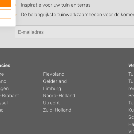
Inspiratie voor uw tuin en terras
De belangrijkste tuinwerkzaamheden voor de kom
ncies
W
he
Flevoland
Tu
and
Gelderland
Tu
ngen
Limburg
re
-Brabant
Noord-Holland
Be
ssel
Utrecht
Tu
nd
Zuid-Holland
Ku
Sc
Ha
Vl