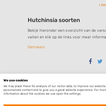
I, Se
Hutchinsia soorten
Bekijk hieronder een overzicht van de vers
vallen en klik op de links voor meer informa
Gemskers
Delen
Del
via
via
Faceb
Twi
We use cookies
We may place these for analysis of our visitor data, to improve our websit
personalised content and to give you a great website experience. For mor
information about the cookies we use open the settings.