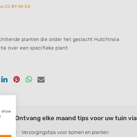
lso
,
CC BY-SA 3.0
chillende planten die onder het geslacht Hutchinsia
tie over een specifieke plant:
en
Delen
Delen
Delen
Delen
via
via
via
via
ook
tter
Linkedin
Pinterest
Whatsapp
email
e, show
e
Ontvang elke maand tips voor uw tuin vi
Verzorgingstips voor bomen en planten