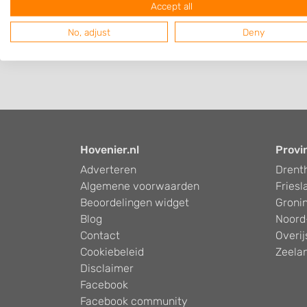
Accept all
No, adjust
Deny
Hovenier.nl
Provi
Adverteren
Drent
Algemene voorwaarden
Friesl
Beoordelingen widget
Groni
Blog
Noord
Contact
Overij
Cookiebeleid
Zeela
Disclaimer
Facebook
Facebook community