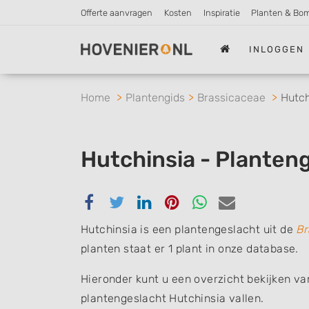
Offerte aanvragen
Kosten
Inspiratie
Planten & Bo
INLOGGEN
Home
Plantengids
Brassicaceae
Hutch
Hutchinsia - Planten
Delen
Delen
Delen
Delen
Delen
Delen
via
via
via
via
via
via
Hutchinsia is een plantengeslacht uit de
Br
Facebook
Twitter
Linkedin
Pinterest
Whatsapp
email
planten staat er 1 plant in onze database.
Hieronder kunt u een overzicht bekijken va
plantengeslacht Hutchinsia vallen.