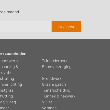
ende maand
Inschrijven
erkzaamheden
inontwerp
Tuinonderhoud
inaanleg &
Boomverzorging
novatie
strating
Grondwerk
inverlichting
Gras & gazon
nstgras
Tuinafscheiding
hutting
Tuinhek & hekwerk
ag & heg
Vijver
onder
Veranda