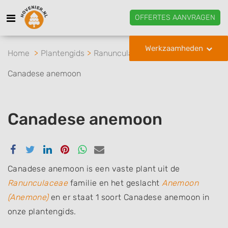
OFFERTES AANVRAGEN
Werkzaamheden
Home
Plantengids
Ranunculaceae
Anemoon
Canadese anemoon
Canadese anemoon
Delen
Delen
Delen
Delen
Delen
Delen
via
via
via
via
via
via
Facebook
Twitter
Linkedin
Pinterest
Whatsapp
email
Canadese anemoon is een vaste plant uit de
Ranunculaceae
familie en het geslacht
Anemoon
(Anemone)
en er staat 1 soort Canadese anemoon in
onze plantengids.