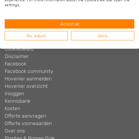
experience. For more information about the cookies we use open the
Hovenier.nl
settings.
Adverteren
Algemene voorwaarden
Accept all
Beoordelingen widget
Blog
No, adjust
Deny
Contact
Cookiebeleid
Disclaimer
Facebook
Facebook community
Hovenier aanmelden
Hovenier overzicht
Inloggen
Kennisbank
Kosten
Offerte aanvragen
Offerte voorwaarden
Over ons
Planten & Bomen Gids