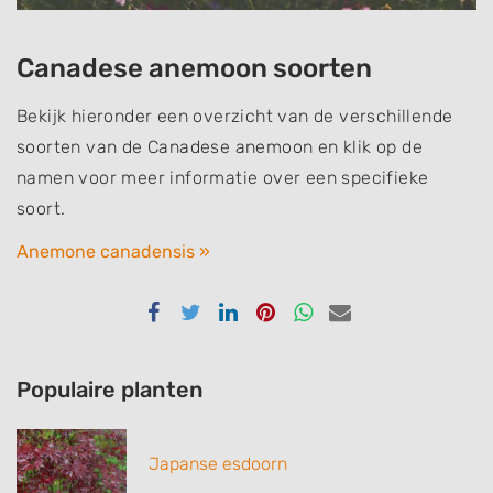
Canadese anemoon soorten
Bekijk hieronder een overzicht van de verschillende
soorten van de Canadese anemoon en klik op de
namen voor meer informatie over een specifieke
soort.
Anemone canadensis »
Delen
Delen
Delen
Delen
Delen
Delen
via
via
via
via
via
via
Facebook
Twitter
Linkedin
Pinterest
Whatsapp
email
Populaire planten
Japanse esdoorn