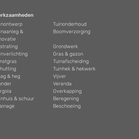
erkzaamheden
inontwerp
Tuinonderhoud
inaanleg &
Boomverzorging
novatie
strating
Grondwerk
inverlichting
Gras & gazon
nstgras
Tuinafscheiding
hutting
Tuinhek & hekwerk
ag & heg
Vijver
onder
Veranda
rgola
Overkapping
inhuis & schuur
Beregening
ainage
Beschoeiing