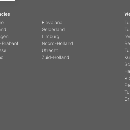
ncies
W
he
Flevoland
Tu
and
Gelderland
Tu
ngen
Limburg
re
-Brabant
Noord-Holland
Be
ssel
Utrecht
Tu
nd
Zuid-Holland
Ku
Sc
Ha
Vl
Pe
Tu
Dr