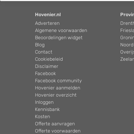
Hovenier.nl
Provi
Adverteren
Drent
Algemene voorwaarden
Friesl
Beoordelingen widget
Groni
Blog
Noord
Contact
Overij
Cookiebeleid
Zeela
Disclaimer
Facebook
Facebook community
Hovenier aanmelden
Hovenier overzicht
Inloggen
Kennisbank
Kosten
Offerte aanvragen
Offerte voorwaarden