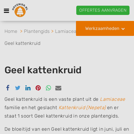
OFFERTES AANVRAGEN
Werkzaamheden
Home
Plantengids
Lamiaceae
Kattenkruid
Geel kattenkruid
Geel kattenkruid
Delen
Delen
Delen
Delen
Delen
Delen
via
via
via
via
via
via
Facebook
Twitter
Linkedin
Pinterest
Whatsapp
email
Geel kattenkruid is een vaste plant uit de
Lamiaceae
familie en het geslacht
Kattenkruid (Nepeta)
en er
staat 1 soort Geel kattenkruid in onze plantengids.
De bloeitijd van een Geel kattenkruid ligt in juni, juli en