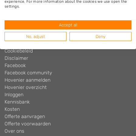
experience. For more information about the cookies we use open the
Hovenier.nl
settings.
Adverteren
Algemene voorwaarden
Accept all
Beoordelingen widget
Blog
No, adjust
Deny
Contact
Cookiebeleid
Disclaimer
Facebook
Facebook community
Hovenier aanmelden
Hovenier overzicht
Inloggen
Kennisbank
Kosten
Offerte aanvragen
Offerte voorwaarden
Over ons