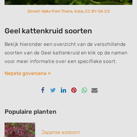
Dinesh Valke from Thane, India
,
CC BY-SA 2.0
Geel kattenkruid soorten
Bekijk hieronder een overzicht van de verschillende
soorten van de Geel kattenkruid en klik op de namen
voor meer informatie over een specifieke soort.
Nepeta govaniana »
Delen
Delen
Delen
Delen
Delen
Delen
via
via
via
via
via
via
Facebook
Twitter
Linkedin
Pinterest
Whatsapp
email
Populaire planten
Japanse esdoorn