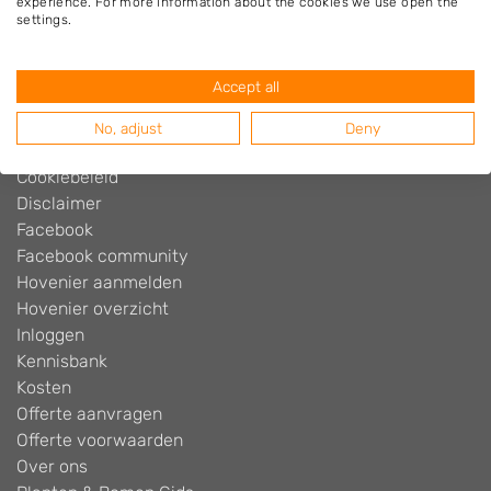
experience. For more information about the cookies we use open the
Hovenier.nl
settings.
Adverteren
Algemene voorwaarden
Accept all
Beoordelingen widget
Blog
No, adjust
Deny
Contact
Cookiebeleid
Disclaimer
Facebook
Facebook community
Hovenier aanmelden
Hovenier overzicht
Inloggen
Kennisbank
Kosten
Offerte aanvragen
Offerte voorwaarden
Over ons