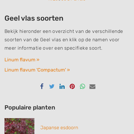
Geel vlas soorten
Bekijk hieronder een overzicht van de verschillende
soorten van de Geel vlas en klik op de namen voor
meer informatie over een specifieke soort.
Linum flavum »
Linum flavum 'Compactum' »
Delen
Delen
Delen
Delen
Delen
Delen
via
via
via
via
via
via
Facebook
Twitter
Linkedin
Pinterest
Whatsapp
email
Populaire planten
Japanse esdoorn