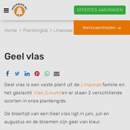
OFFERTES AANVRAGEN
Werkzaamheden
Home
Plantengids
Linaceae
Vlas
Geel vlas
Geel vlas
Delen
Delen
Delen
Delen
Delen
Delen
via
via
via
via
via
via
Facebook
Twitter
Linkedin
Pinterest
Whatsapp
email
Geel vlas is een vaste plant uit de
Linaceae
familie en
het geslacht
Vlas (Linum)
en er staan 2 verschillende
soorten in onze plantengids.
De bloeitijd van een Geel vlas ligt in juni, juli en
augustus en de bloemen zijn geel van kleur.