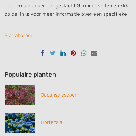
planten die onder het geslacht Gunnera vallen en klik
op de links voor meer informatie over een specifieke
plant:
Sierrabarber
Delen
Delen
Delen
Delen
Delen
Delen
via
via
via
via
via
via
Facebook
Twitter
Linkedin
Pinterest
Whatsapp
email
Populaire planten
Japanse esdoorn
Hortensia