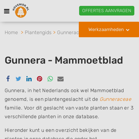
OFFERTES AANVRAGEN
Werkzaamheden
Home
Plantengids
Gunneraceae
Gunnera
Gunnera - Mammoetblad
Delen
Delen
Delen
Delen
Delen
Delen
via
via
via
via
via
via
Facebook
Twitter
Linkedin
Pinterest
Whatsapp
email
Gunnera, in het Nederlands ook wel Mammoetblad
genoemd, is een plantengeslacht uit de
Gunneraceae
familie. Voor dit geslacht van vaste planten staan er 3
verschillende planten in onze database.
Hieronder kunt u een overzicht bekijken van de
planten in onze database die onder het