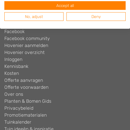
Blog
Accept all
Contact
No, adjust
Deny
Cookiebeleid
Disclaimer
Facebook
Facebook community
Hovenier aanmelden
Hovenier overzicht
Inloggen
Kennisbank
Kosten
Offerte aanvragen
Offerte voorwaarden
Over ons
Planten & Bomen Gids
Privacybeleid
Promotiematerialen
Tuinkalender
Tuin ideeën & inspiratie