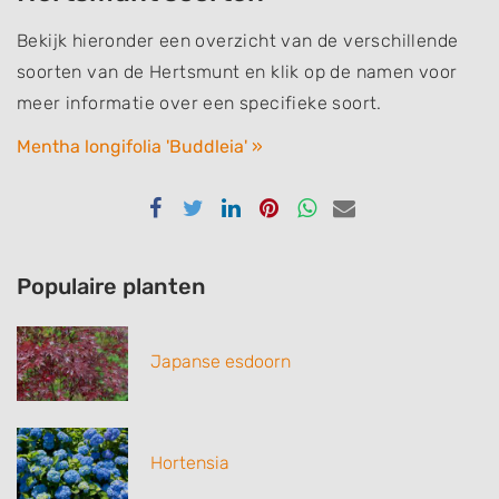
Bekijk hieronder een overzicht van de verschillende
soorten van de Hertsmunt en klik op de namen voor
meer informatie over een specifieke soort.
Mentha longifolia 'Buddleia' »
Delen
Delen
Delen
Delen
Delen
Delen
via
via
via
via
via
via
Facebook
Twitter
Linkedin
Pinterest
Whatsapp
email
Populaire planten
Japanse esdoorn
Hortensia