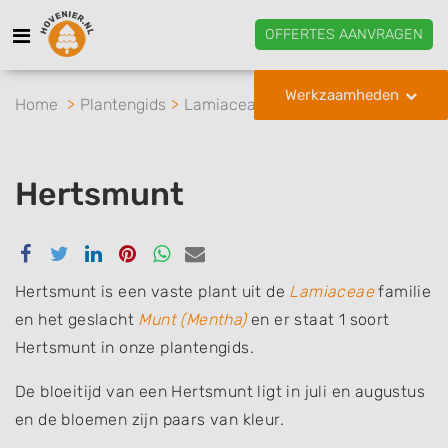
OFFERTES AANVRAGEN
Werkzaamheden
Home
Plantengids
Lamiaceae
Munt
Hertsmunt
Hertsmunt
Delen
Delen
Delen
Delen
Delen
Delen
via
via
via
via
via
via
Facebook
Twitter
Linkedin
Pinterest
Whatsapp
email
Hertsmunt is een vaste plant uit de
Lamiaceae
familie
en het geslacht
Munt (Mentha)
en er staat 1 soort
Hertsmunt in onze plantengids.
De bloeitijd van een Hertsmunt ligt in juli en augustus
en de bloemen zijn paars van kleur.