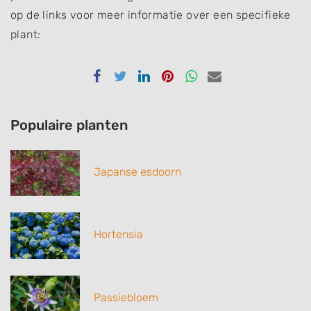
op de links voor meer informatie over een specifieke
plant:
Delen
Delen
Delen
Delen
Delen
Delen
via
via
via
via
via
via
Facebook
Twitter
Linkedin
Pinterest
Whatsapp
email
Populaire planten
Japanse esdoorn
Hortensia
Passiebloem