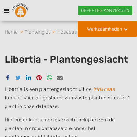
OFFERTES AANVRAGEN
Werkzaamheden
Home
Plantengids
Iridaceae
Libertia
Libertia - Plantengeslacht
Delen
Delen
Delen
Delen
Delen
Delen
via
via
via
via
via
via
Facebook
Twitter
Linkedin
Pinterest
Whatsapp
email
Libertia is een plantengeslacht uit de
Iridaceae
familie. Voor dit geslacht van vaste planten staat er 1
plant in onze database.
Hieronder kunt u een overzicht bekijken van de
planten in onze database die onder het
plantengeslacht Libertia vallen.