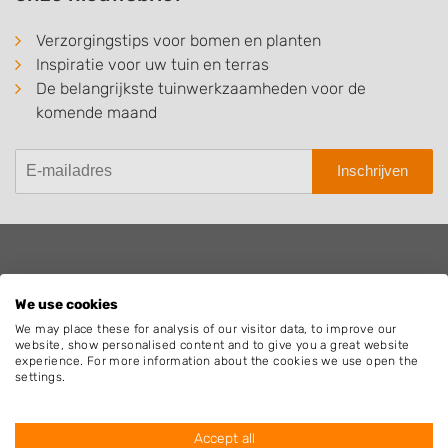
Verzorgingstips voor bomen en planten
Inspiratie voor uw tuin en terras
De belangrijkste tuinwerkzaamheden voor de
komende maand
Inschrijven
Hovenier.nl
We use cookies
Adverteren
We may place these for analysis of our visitor data, to improve our
Algemene voorwaarden
website, show personalised content and to give you a great website
Beoordelingen widget
experience. For more information about the cookies we use open the
settings.
Blog
Contact
Cookiebeleid
Accept all