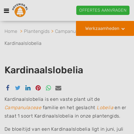
OFFERTES AANVRAGEN
Werkzaamheden
Home
Plantengids
Campanulaceae
Lobelia
Kardinaalslobelia
Kardinaalslobelia
Delen
Delen
Delen
Delen
Delen
Delen
via
via
via
via
via
via
Facebook
Twitter
Linkedin
Pinterest
Whatsapp
email
Kardinaalslobelia is een vaste plant uit de
Campanulaceae
familie en het geslacht
Lobelia
en er
staat 1 soort Kardinaalslobelia in onze plantengids.
De bloeitijd van een Kardinaalslobelia ligt in juni, juli