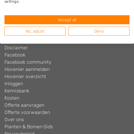
settings.
Adverteren
Algemene voorwaarden
Beoordelingen widget
Accept all
Blog
No, adjust
Deny
Contact
Cookiebeleid
Disclaimer
Facebook
Facebook community
Hovenier aanmelden
Hovenier overzicht
Inloggen
Kennisbank
Kosten
Offerte aanvragen
Offerte voorwaarden
Over ons
Planten & Bomen Gids
Privacybeleid