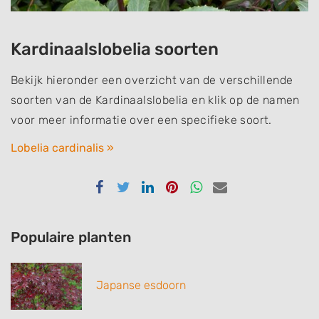
Kardinaalslobelia soorten
Bekijk hieronder een overzicht van de verschillende
soorten van de Kardinaalslobelia en klik op de namen
voor meer informatie over een specifieke soort.
Lobelia cardinalis »
Delen
Delen
Delen
Delen
Delen
Delen
via
via
via
via
via
via
Facebook
Twitter
Linkedin
Pinterest
Whatsapp
email
Populaire planten
Japanse esdoorn