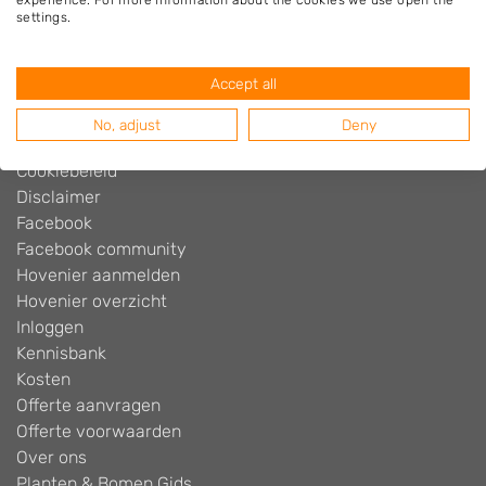
experience. For more information about the cookies we use open the
Hovenier.nl
settings.
Adverteren
Algemene voorwaarden
Accept all
Beoordelingen widget
Blog
No, adjust
Deny
Contact
Cookiebeleid
Disclaimer
Facebook
Facebook community
Hovenier aanmelden
Hovenier overzicht
Inloggen
Kennisbank
Kosten
Offerte aanvragen
Offerte voorwaarden
Over ons
Planten & Bomen Gids