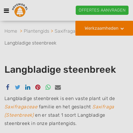
OFFERTES AANVRAGEN
Werkzaamheden
Home
Plantengids
Saxifragaceae
Saxifraga
Langbladige steenbreek
Langbladige steenbreek
Delen
Delen
Delen
Delen
Delen
Delen
via
via
via
via
via
via
Facebook
Twitter
Linkedin
Pinterest
Whatsapp
email
Langbladige steenbreek is een vaste plant uit de
Saxifragaceae
familie en het geslacht
Saxifraga
(Steenbreek)
en er staat 1 soort Langbladige
steenbreek in onze plantengids.