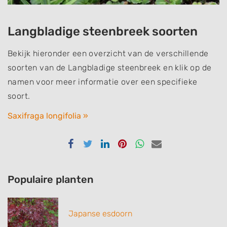
Langbladige steenbreek soorten
Bekijk hieronder een overzicht van de verschillende
soorten van de Langbladige steenbreek en klik op de
namen voor meer informatie over een specifieke
soort.
Saxifraga longifolia »
Delen
Delen
Delen
Delen
Delen
Delen
via
via
via
via
via
via
Facebook
Twitter
Linkedin
Pinterest
Whatsapp
email
Populaire planten
Japanse esdoorn