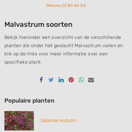
Dinkum
,
CC BY-SA 3.0
Malvastrum soorten
Bekijk hieronder een overzicht van de verschillende
planten die onder het geslacht Malvastrum vallen en
klik op de links voor meer informatie over een
specifieke plant:
Delen
Delen
Delen
Delen
Delen
Delen
via
via
via
via
via
via
Facebook
Twitter
Linkedin
Pinterest
Whatsapp
email
Populaire planten
Japanse esdoorn