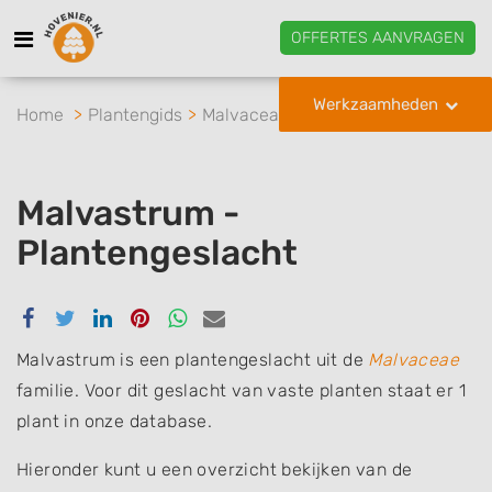
OFFERTES AANVRAGEN
Werkzaamheden
Home
Plantengids
Malvaceae
Malvastrum
Malvastrum -
Plantengeslacht
Delen
Delen
Delen
Delen
Delen
Delen
via
via
via
via
via
via
Facebook
Twitter
Linkedin
Pinterest
Whatsapp
email
Malvastrum is een plantengeslacht uit de
Malvaceae
familie. Voor dit geslacht van vaste planten staat er 1
plant in onze database.
Hieronder kunt u een overzicht bekijken van de