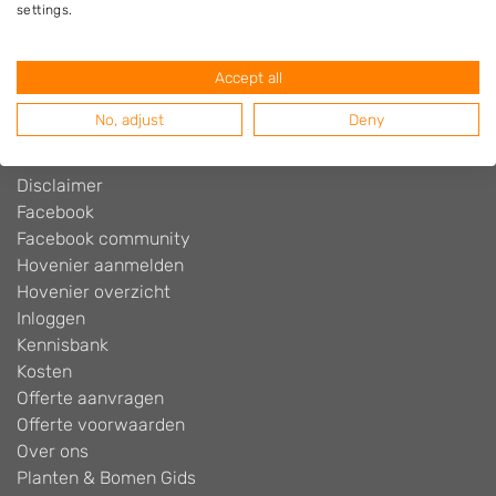
settings.
Adverteren
Algemene voorwaarden
Accept all
Beoordelingen widget
Blog
No, adjust
Deny
Contact
Cookiebeleid
Disclaimer
Facebook
Facebook community
Hovenier aanmelden
Hovenier overzicht
Inloggen
Kennisbank
Kosten
Offerte aanvragen
Offerte voorwaarden
Over ons
Planten & Bomen Gids