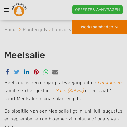
OFFERTES AANVRAGEN
Werkzaamheden
Home
Plantengids
Lamiaceae
Salie
Meelsalie
Meelsalie
Delen
Delen
Delen
Delen
Delen
Delen
via
via
via
via
via
via
Facebook
Twitter
Linkedin
Pinterest
Whatsapp
email
Meelsalie is een eenjarig / tweejarig uit de
Lamiaceae
familie en het geslacht
Salie (Salvia)
en er staat 1
soort Meelsalie in onze plantengids.
De bloeitijd van een Meelsalie ligt in juni, juli, augustus
en september en de bloemen zijn blauw of paars van
kleur.