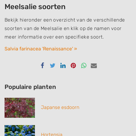
Meelsalie soorten
Bekijk hieronder een overzicht van de verschillende
soorten van de Meelsalie en klik op de namen voor
meer informatie over een specifieke soort.
Salvia farinacea 'Renaissance' »
Delen
Delen
Delen
Delen
Delen
Delen
via
via
via
via
via
via
Facebook
Twitter
Linkedin
Pinterest
Whatsapp
email
Populaire planten
Japanse esdoorn
Hortensia