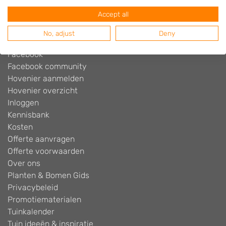
Blog
Accept all
Contact
Cookiebeleid
No, adjust
Deny
Disclaimer
Facebook
Facebook community
Hovenier aanmelden
Hovenier overzicht
Inloggen
Kennisbank
Kosten
Offerte aanvragen
Offerte voorwaarden
Over ons
Planten & Bomen Gids
Privacybeleid
Promotiematerialen
Tuinkalender
Tuin ideeën & inspiratie