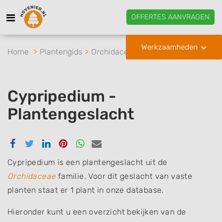
OFFERTES AANVRAGEN
Werkzaamheden
Home
Plantengids
Orchidaceae
Cypripedium
Cypripedium -
Plantengeslacht
Delen
Delen
Delen
Delen
Delen
Delen
via
via
via
via
via
via
Facebook
Twitter
Linkedin
Pinterest
Whatsapp
email
Cypripedium is een plantengeslacht uit de
Orchidaceae
familie. Voor dit geslacht van vaste
planten staat er 1 plant in onze database.
Hieronder kunt u een overzicht bekijken van de