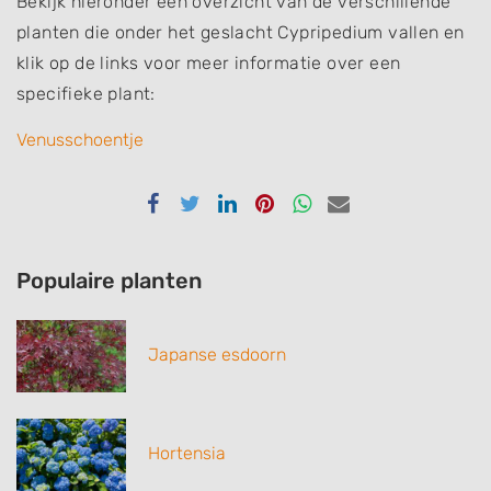
Bekijk hieronder een overzicht van de verschillende
planten die onder het geslacht Cypripedium vallen en
klik op de links voor meer informatie over een
specifieke plant:
Venusschoentje
Delen
Delen
Delen
Delen
Delen
Delen
via
via
via
via
via
via
Facebook
Twitter
Linkedin
Pinterest
Whatsapp
email
Populaire planten
Japanse esdoorn
Hortensia