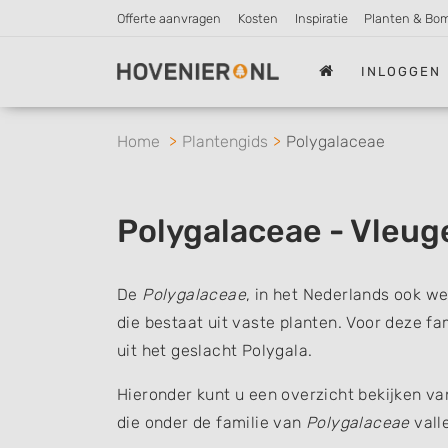
Offerte aanvragen
Kosten
Inspiratie
Planten & Bo
INLOGGEN
Home
Plantengids
Polygalaceae
Polygalaceae - Vleug
De
Polygalaceae
, in het Nederlands ook w
die bestaat uit vaste planten. Voor deze fa
uit het geslacht Polygala.
Hieronder kunt u een overzicht bekijken v
die onder de familie van
Polygalaceae
vall