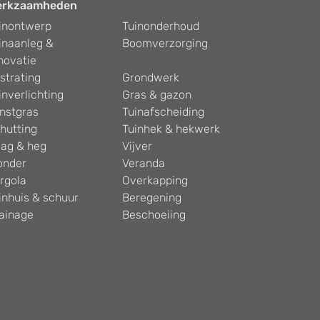
erkzaamheden
inontwerp
Tuinonderhoud
inaanleg &
Boomverzorging
novatie
strating
Grondwerk
inverlichting
Gras & gazon
nstgras
Tuinafscheiding
hutting
Tuinhek & hekwerk
ag & heg
Vijver
onder
Veranda
rgola
Overkapping
inhuis & schuur
Beregening
ainage
Beschoeiing