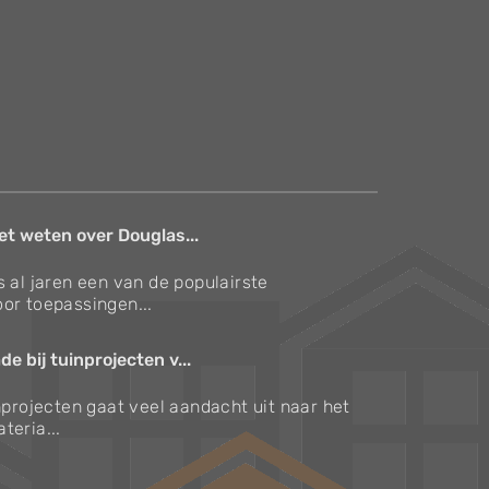
et weten over Douglas...
s al jaren een van de populairste
or toepassingen...
e bij tuinprojecten v...
inprojecten gaat veel aandacht uit naar het
teria...
Verzorgingstips voor bomen en planten