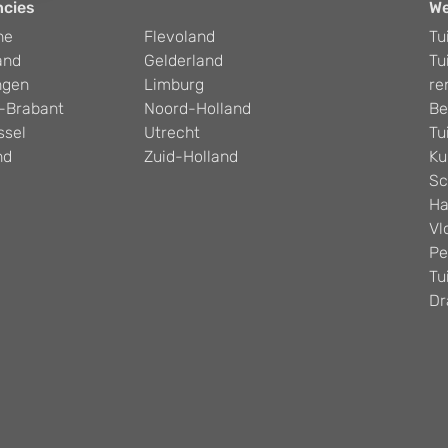
ncies
W
he
Flevoland
Tu
and
Gelderland
Tu
ngen
Limburg
re
-Brabant
Noord-Holland
Be
ssel
Utrecht
Tu
nd
Zuid-Holland
Ku
Sc
Ha
Vl
Pe
Tu
Dr