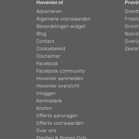
Hovenier.nl
Provi
Adverteren
Drent
Algemene voorwaarden
Friesl
Beoordelingen widget
Groni
Blog
Noord
Contact
Overij
Cookiebeleid
Zeela
Disclaimer
Facebook
Facebook community
Hovenier aanmelden
Hovenier overzicht
Inloggen
Kennisbank
Kosten
Offerte aanvragen
Offerte voorwaarden
Over ons
Planten & Bomen Gids