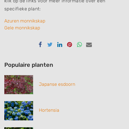
klik op de links voor meer informatie over een
specifieke plant:
Azuren monnikskap
Gele monnikskap
Delen
Delen
Delen
Delen
Delen
Delen
via
via
via
via
via
via
Facebook
Twitter
Linkedin
Pinterest
Whatsapp
email
Populaire planten
Japanse esdoorn
Hortensia