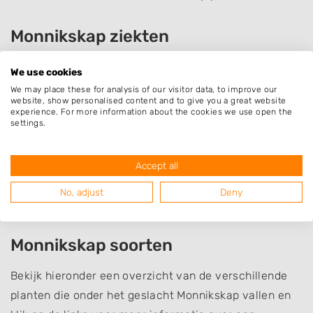
Monnikskap ziekten
Als de monnikskap op een (te) droge plaats staat en
We use cookies
ook aan wind en zon is blootgesteld, kunnen zwarte
We may place these for analysis of our visitor data, to improve our
website, show personalised content and to give you a great website
bladluizen hun slag slaan. Gelukkig kunt u deze
experience. For more information about the cookies we use open the
settings.
eenvoudig bestrijden. Met een scherpe straal water
spoelt u de luizen van de plant af en u begiet ze
daarna regelmatig. Om ervoor te zorgen dat de
Accept all
bladluizen niet terugkomen, zorgt u in het najaar voor
No, adjust
Deny
een betere standplaats voor de aconitum.
Monnikskap soorten
Bekijk hieronder een overzicht van de verschillende
planten die onder het geslacht Monnikskap vallen en