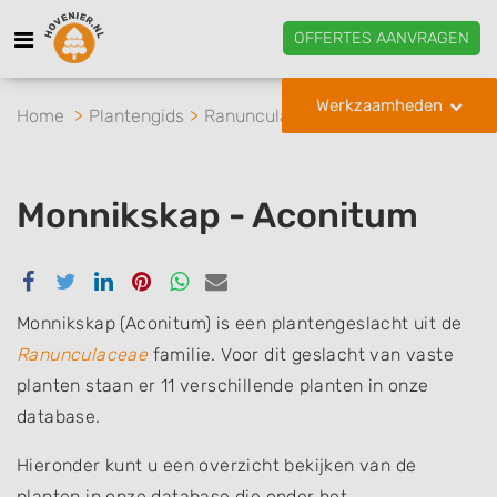
OFFERTES AANVRAGEN
Werkzaamheden
Home
Plantengids
Ranunculaceae
Monnikskap
Monnikskap - Aconitum
Delen
Delen
Delen
Delen
Delen
Delen
via
via
via
via
via
via
Facebook
Twitter
Linkedin
Pinterest
Whatsapp
email
Monnikskap (Aconitum) is een plantengeslacht uit de
Ranunculaceae
familie. Voor dit geslacht van vaste
planten staan er 11 verschillende planten in onze
database.
Hieronder kunt u een overzicht bekijken van de
planten in onze database die onder het