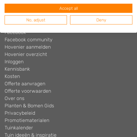
Blog
Accept all
Contact
Cookiebeleid
No, adjust
Deny
Disclaimer
Facebook
Facebook community
Hovenier aanmelden
Hovenier overzicht
Inloggen
Kennisbank
Kosten
Offerte aanvragen
Offerte voorwaarden
Over ons
Planten & Bomen Gids
Privacybeleid
Promotiematerialen
Tuinkalender
Tuin ideeën & inspiratie