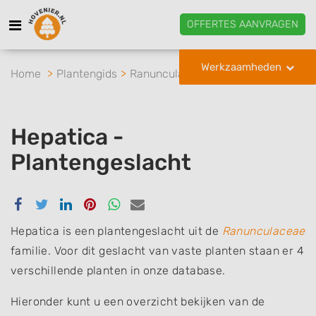
OFFERTES AANVRAGEN
Werkzaamheden
Home
Plantengids
Ranunculaceae
Hepatica
Hepatica -
Plantengeslacht
Delen
Delen
Delen
Delen
Delen
Delen
via
via
via
via
via
via
Facebook
Twitter
Linkedin
Pinterest
Whatsapp
email
Hepatica is een plantengeslacht uit de
Ranunculaceae
familie. Voor dit geslacht van vaste planten staan er 4
verschillende planten in onze database.
Hieronder kunt u een overzicht bekijken van de