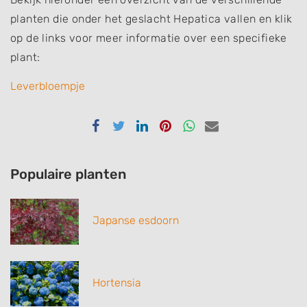
planten die onder het geslacht Hepatica vallen en klik
op de links voor meer informatie over een specifieke
plant:
Leverbloempje
Delen
Delen
Delen
Delen
Delen
Delen
via
via
via
via
via
via
Facebook
Twitter
Linkedin
Pinterest
Whatsapp
email
Populaire planten
Japanse esdoorn
Hortensia