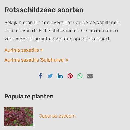
Rotsschildzaad soorten
Bekijk hieronder een overzicht van de verschillende
soorten van de Rotsschildzaad en klik op de namen
voor meer informatie over een specifieke soort.
Aurinia saxatilis »
Aurinia saxatilis 'Sulphurea' »
Delen
Delen
Delen
Delen
Delen
Delen
via
via
via
via
via
via
Facebook
Twitter
Linkedin
Pinterest
Whatsapp
email
Populaire planten
Japanse esdoorn