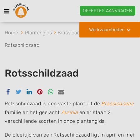
OFFERTES AANVRAGEN
Werkzaamheden
Home
Plantengids
Brassicaceae
Aurinia
Rotsschildzaad
Rotsschildzaad
Delen
Delen
Delen
Delen
Delen
Delen
via
via
via
via
via
via
Facebook
Twitter
Linkedin
Pinterest
Whatsapp
email
Rotsschildzaad is een vaste plant uit de
Brassicaceae
familie en het geslacht
Aurinia
en er staan 2
verschillende soorten in onze plantengids.
De bloeitijd van een Rotsschildzaad ligt in april en mei