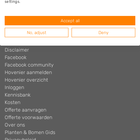
settings.
Adverteren
Algemene voorwaarden
Beoordelingen widget
Accept all
Blog
No, adjust
Deny
Contact
Cookiebeleid
Disclaimer
Facebook
Facebook community
Hovenier aanmelden
Hovenier overzicht
Inloggen
Kennisbank
Kosten
Offerte aanvragen
Offerte voorwaarden
Over ons
Planten & Bomen Gids
Privacybeleid