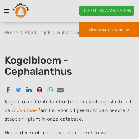
OFFERTES AANVRAGEN
Werkzaamheden
Home
Plantengids
Rubiaceae
Kogelbloem
Kogelbloem -
Cephalanthus
Delen
Delen
Delen
Delen
Delen
Delen
via
via
via
via
via
via
Facebook
Twitter
Linkedin
Pinterest
Whatsapp
email
Kogelbloem (Cephalanthus) is een plantengeslacht uit
de
Rubiaceae
familie. Voor dit geslacht van heesters
staat er 1 plant in onze database.
Hieronder kunt u een overzicht bekijken van de