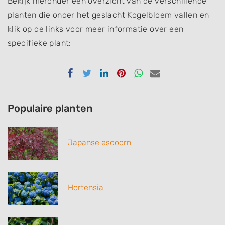
Bekijk hieronder een overzicht van de verschillende
planten die onder het geslacht Kogelbloem vallen en
klik op de links voor meer informatie over een
specifieke plant:
Delen
Delen
Delen
Delen
Delen
Delen
via
via
via
via
via
via
Facebook
Twitter
Linkedin
Pinterest
Whatsapp
email
Populaire planten
Japanse esdoorn
Hortensia