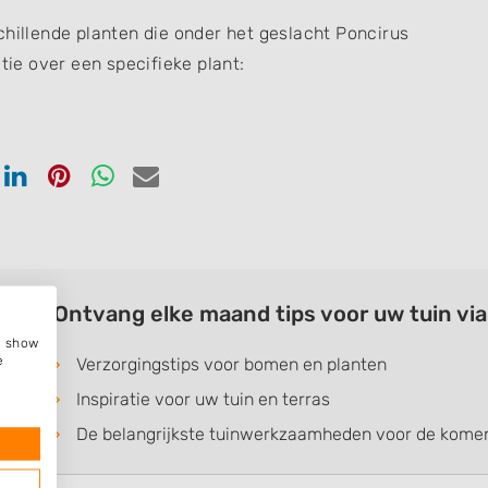
chillende planten die onder het geslacht Poncirus
tie over een specifieke plant:
en
Delen
Delen
Delen
Delen
via
via
via
via
ook
tter
Linkedin
Pinterest
Whatsapp
email
Ontvang elke maand tips voor uw tuin vi
e, show
e
Verzorgingstips voor bomen en planten
Inspiratie voor uw tuin en terras
De belangrijkste tuinwerkzaamheden voor de kom