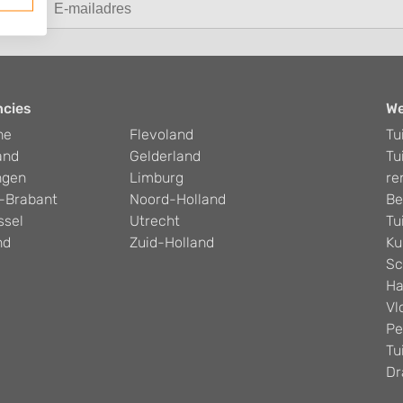
ncies
W
he
Flevoland
Tu
and
Gelderland
Tu
ngen
Limburg
re
-Brabant
Noord-Holland
Be
ssel
Utrecht
Tu
nd
Zuid-Holland
Ku
Sc
Ha
Vl
Pe
Tu
Dr