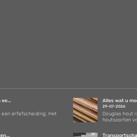
 ee...
Alles wat u mo
29-07-2026
 een erfafscheiding. Het
Douglas hout i
houtsoorten vo
en...
Transportschad