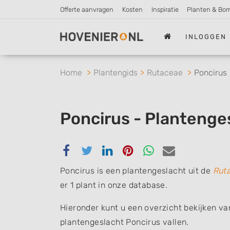
Offerte aanvragen
Kosten
Inspiratie
Planten & Bo
INLOGGEN
Home
Plantengids
Rutaceae
Poncirus
Poncirus - Plantenge
Delen
Delen
Delen
Delen
Delen
Delen
via
via
via
via
via
via
Poncirus is een plantengeslacht uit de
Rut
Facebook
Twitter
Linkedin
Pinterest
Whatsapp
email
er 1 plant in onze database.
Hieronder kunt u een overzicht bekijken va
plantengeslacht Poncirus vallen.