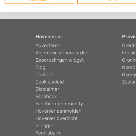
Hovenier.nl
Provi
Adverteren
Drent
Algemene voorwaarden
Friesl
Beoordelingen widget
Groni
Blog
Noord
Contact
Overij
Cookiebeleid
Zeela
Disclaimer
Facebook
Facebook community
Hovenier aanmelden
Hovenier overzicht
Inloggen
Kennisbank