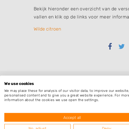
Bekijk hieronder een overzicht van de vers
vallen en klik op de links voor meer informa
Wilde citroen
Delen
Del
via
via
Faceb
Twi
We use cookies
We may place these for analysis of our visitor data, to improve our websit
personalised content and to give you a great website experience. For mor
information about the cookies we use open the settings.
Accept all
No, adjust
Deny