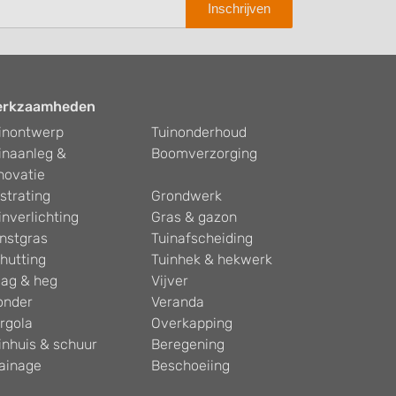
Inschrijven
erkzaamheden
inontwerp
Tuinonderhoud
inaanleg &
Boomverzorging
novatie
strating
Grondwerk
inverlichting
Gras & gazon
nstgras
Tuinafscheiding
hutting
Tuinhek & hekwerk
ag & heg
Vijver
onder
Veranda
rgola
Overkapping
inhuis & schuur
Beregening
ainage
Beschoeiing