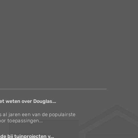
et weten over Douglas...
s al jaren een van de populairste
or toepassingen...
e bij tuinprojecten v...