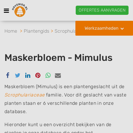
OFFERTES AANVRAGEN
Werkzaamheden
Home
Plantengids
Scrophulariaceae
Maskerbloem
Maskerbloem - Mimulus
Delen
Delen
Delen
Delen
Delen
Delen
via
via
via
via
via
via
Facebook
Twitter
Linkedin
Pinterest
Whatsapp
email
Maskerbloem (Mimulus) is een plantengeslacht uit de
Scrophulariaceae
familie. Voor dit geslacht van vaste
planten staan er 6 verschillende planten in onze
database.
Hieronder kunt u een overzicht bekijken van de
planten in onze database die onder het