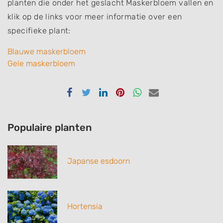
planten die onder het geslacht Maskerbloem vallen en
klik op de links voor meer informatie over een
specifieke plant:
Blauwe maskerbloem
Gele maskerbloem
Delen
Delen
Delen
Delen
Delen
Delen
via
via
via
via
via
via
Facebook
Twitter
Linkedin
Pinterest
Whatsapp
email
Populaire planten
Japanse esdoorn
Hortensia