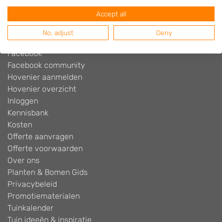
Blog
Accept all
Contact
Cookiebeleid
No, adjust
Deny
Disclaimer
Facebook
Facebook community
Hovenier aanmelden
Hovenier overzicht
Inloggen
Kennisbank
Kosten
Offerte aanvragen
Offerte voorwaarden
Over ons
Planten & Bomen Gids
Privacybeleid
Promotiematerialen
Tuinkalender
Tuin ideeën & inspiratie