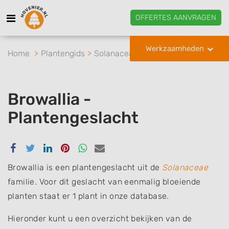
OFFERTES AANVRAGEN
Werkzaamheden
Home
Plantengids
Solanaceae
Browallia
Browallia -
Plantengeslacht
Delen
Delen
Delen
Delen
Delen
Delen
via
via
via
via
via
via
Facebook
Twitter
Linkedin
Pinterest
Whatsapp
email
Browallia is een plantengeslacht uit de
Solanaceae
familie. Voor dit geslacht van eenmalig bloeiende
planten staat er 1 plant in onze database.
Hieronder kunt u een overzicht bekijken van de