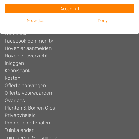
Blog
Accept all
Contact
Cookiebeleid
No, adjust
Deny
Disclaimer
Facebook
Facebook community
Hovenier aanmelden
Hovenier overzicht
Inloggen
Kennisbank
Kosten
Offerte aanvragen
Offerte voorwaarden
Over ons
Planten & Bomen Gids
Privacybeleid
Promotiematerialen
Tuinkalender
Tuin ideeën & inspiratie