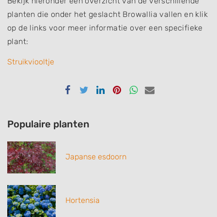
Bekijk hieronder een overzicht van de verschillende
planten die onder het geslacht Browallia vallen en klik
op de links voor meer informatie over een specifieke
plant:
Struikviooltje
Delen
Delen
Delen
Delen
Delen
Delen
via
via
via
via
via
via
Facebook
Twitter
Linkedin
Pinterest
Whatsapp
email
Populaire planten
Japanse esdoorn
Hortensia