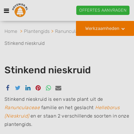
OFFERTES AANVRAGEN
Werkzaamheden
Home
Plantengids
Ranunculaceae
Helleborus
Stinkend nieskruid
Stinkend nieskruid
Delen
Delen
Delen
Delen
Delen
Delen
via
via
via
via
via
via
Facebook
Twitter
Linkedin
Pinterest
Whatsapp
email
Stinkend nieskruid is een vaste plant uit de
Ranunculaceae
familie en het geslacht
Helleborus
(Nieskruid)
en er staan 2 verschillende soorten in onze
plantengids.