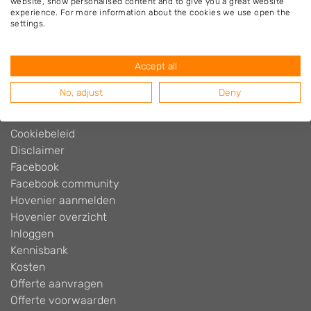
website, show personalised content and to give you a great website
experience. For more information about the cookies we use open the
settings.
Hovenier.nl
Adverteren
Accept all
Algemene voorwaarden
Beoordelingen widget
No, adjust
Deny
Blog
Contact
Cookiebeleid
Disclaimer
Facebook
Facebook community
Hovenier aanmelden
Hovenier overzicht
Inloggen
Kennisbank
Kosten
Offerte aanvragen
Offerte voorwaarden