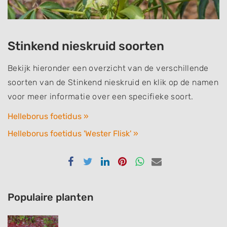
Stinkend nieskruid soorten
Bekijk hieronder een overzicht van de verschillende
soorten van de Stinkend nieskruid en klik op de namen
voor meer informatie over een specifieke soort.
Helleborus foetidus »
Helleborus foetidus 'Wester Flisk' »
Delen
Delen
Delen
Delen
Delen
Delen
via
via
via
via
via
via
Facebook
Twitter
Linkedin
Pinterest
Whatsapp
email
Populaire planten