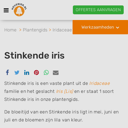
OFFERTES AANVRAGEN
Werkzaamheden
Home
Plantengids
Iridaceae
Iris
Stinkende iris
Stinkende iris
Delen
Delen
Delen
Delen
Delen
Delen
via
via
via
via
via
via
Facebook
Twitter
Linkedin
Pinterest
Whatsapp
email
Stinkende iris is een vaste plant uit de
Iridaceae
familie en het geslacht
Iris (Lis)
en er staat 1 soort
Stinkende iris in onze plantengids.
De bloeitijd van een Stinkende iris ligt in mei, juni en
juli en de bloemen zijn lila van kleur.