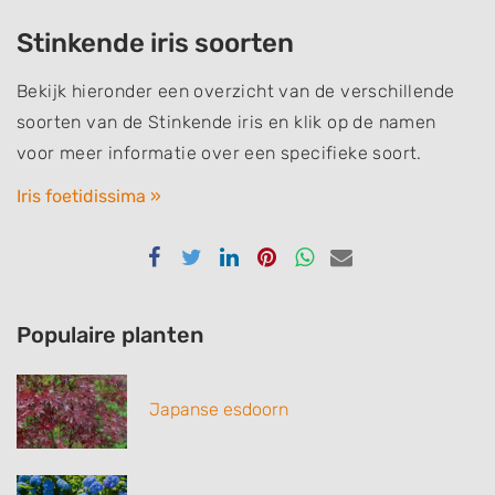
Stinkende iris soorten
Bekijk hieronder een overzicht van de verschillende
soorten van de Stinkende iris en klik op de namen
voor meer informatie over een specifieke soort.
Iris foetidissima »
Delen
Delen
Delen
Delen
Delen
Delen
via
via
via
via
via
via
Facebook
Twitter
Linkedin
Pinterest
Whatsapp
email
Populaire planten
Japanse esdoorn