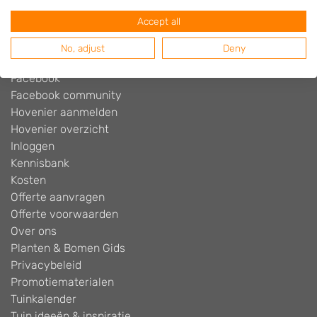
Blog
Accept all
Contact
Cookiebeleid
No, adjust
Deny
Disclaimer
Facebook
Facebook community
Hovenier aanmelden
Hovenier overzicht
Inloggen
Kennisbank
Kosten
Offerte aanvragen
Offerte voorwaarden
Over ons
Planten & Bomen Gids
Privacybeleid
Promotiematerialen
Tuinkalender
Tuin ideeën & inspiratie