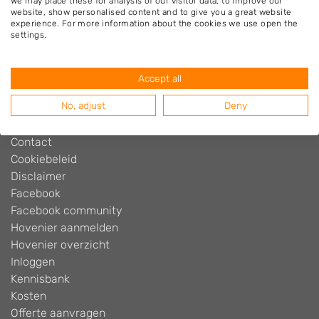
We may place these for analysis of our visitor data, to improve our
website, show personalised content and to give you a great website
experience. For more information about the cookies we use open the
settings.
Hovenier.nl
Adverteren
Accept all
Algemene voorwaarden
No, adjust
Deny
Beoordelingen widget
Blog
Contact
Cookiebeleid
Disclaimer
Facebook
Facebook community
Hovenier aanmelden
Hovenier overzicht
Inloggen
Kennisbank
Kosten
Offerte aanvragen