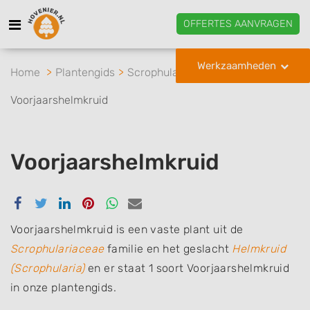
OFFERTES AANVRAGEN
Werkzaamheden
Home
Plantengids
Scrophulariaceae
Helmkruid
Voorjaarshelmkruid
Voorjaarshelmkruid
Delen
Delen
Delen
Delen
Delen
Delen
via
via
via
via
via
via
Facebook
Twitter
Linkedin
Pinterest
Whatsapp
email
Voorjaarshelmkruid is een vaste plant uit de
Scrophulariaceae
familie en het geslacht
Helmkruid
(Scrophularia)
en er staat 1 soort Voorjaarshelmkruid
in onze plantengids.