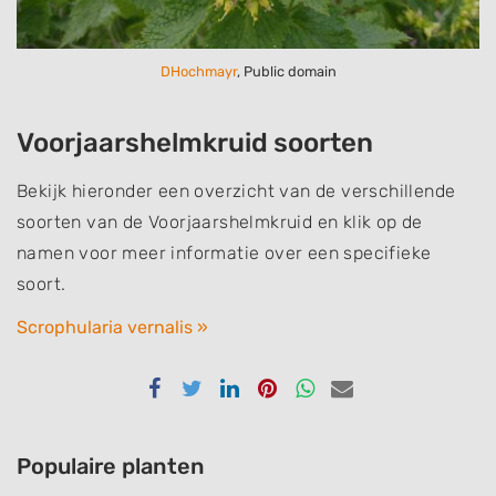
DHochmayr
, Public domain
Voorjaarshelmkruid soorten
Bekijk hieronder een overzicht van de verschillende
soorten van de Voorjaarshelmkruid en klik op de
namen voor meer informatie over een specifieke
soort.
Scrophularia vernalis »
Delen
Delen
Delen
Delen
Delen
Delen
via
via
via
via
via
via
Facebook
Twitter
Linkedin
Pinterest
Whatsapp
email
Populaire planten